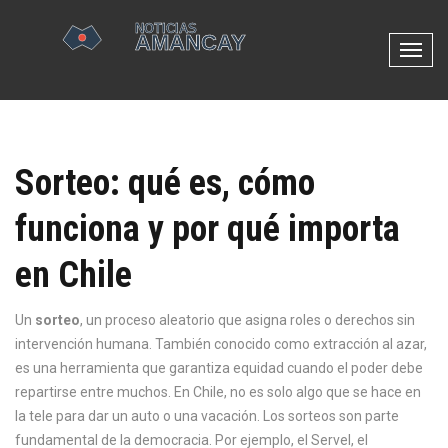
N
a
v
e
g
Sorteo: qué es, cómo
a
c
funciona y por qué importa
i
ó
en Chile
n
d
e
Un
sorteo
,
un proceso aleatorio que asigna roles o derechos sin
p
intervención humana
. También conocido como
extracción al azar
,
a
es una herramienta que garantiza equidad cuando el poder debe
l
repartirse entre muchos.
En Chile, no es solo algo que se hace en
a
la tele para dar un auto o una vacación. Los sorteos son parte
n
fundamental de la democracia. Por ejemplo, el
Servel
,
el