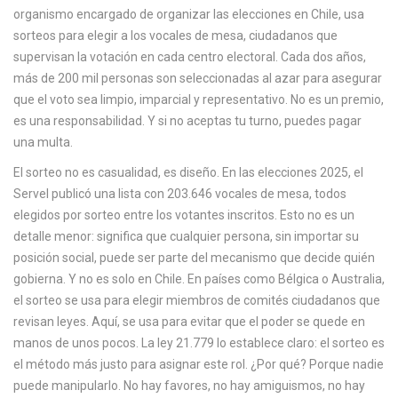
c
organismo encargado de organizar las elecciones en Chile
, usa
a
sorteos para elegir a los
vocales de mesa
,
ciudadanos que
supervisan la votación en cada centro electoral
. Cada dos años,
más de 200 mil personas son seleccionadas al azar para asegurar
que el voto sea limpio, imparcial y representativo. No es un premio,
es una responsabilidad. Y si no aceptas tu turno, puedes pagar
una multa.
El sorteo no es casualidad, es diseño. En las elecciones 2025, el
Servel publicó una lista con 203.646 vocales de mesa, todos
elegidos por sorteo entre los votantes inscritos. Esto no es un
detalle menor: significa que cualquier persona, sin importar su
posición social, puede ser parte del mecanismo que decide quién
gobierna. Y no es solo en Chile. En países como Bélgica o Australia,
el sorteo se usa para elegir miembros de comités ciudadanos que
revisan leyes. Aquí, se usa para evitar que el poder se quede en
manos de unos pocos. La ley 21.779 lo establece claro: el sorteo es
el método más justo para asignar este rol. ¿Por qué? Porque nadie
puede manipularlo. No hay favores, no hay amiguismos, no hay