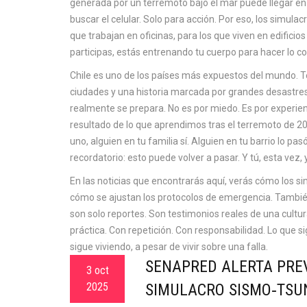
generada por un terremoto bajo el mar
puede llegar en
buscar el celular. Solo para acción. Por eso, los simulac
que trabajan en oficinas, para los que viven en edificios
participas, estás entrenando tu cuerpo para hacer lo cor
Chile es uno de los países más expuestos del mundo. T
ciudades y una historia marcada por grandes desastre
realmente se prepara. No es por miedo. Es por experienc
resultado de lo que aprendimos tras el terremoto de 201
uno, alguien en tu familia sí. Alguien en tu barrio lo pa
recordatorio: esto puede volver a pasar. Y tú, esta vez,
En las noticias que encontrarás aquí, verás cómo los 
cómo se ajustan los protocolos de emergencia. También
son solo reportes. Son testimonios reales de una cult
práctica. Con repetición. Con responsabilidad. Lo que s
sigue viviendo, a pesar de vivir sobre una falla.
SENAPRED ALERTA PRE
3 oct
2025
SIMULACRO SISMO‑TSU