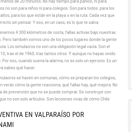
 menos de 20 minutos. No hay tiempo para panico, ni para
ros no son para niños ni para colegios. Son para todos: para los
 altos, para los que están en la playa o en la ruta. Cada vez que
recto sin pensar. Y eso, en un caos, es lo que te salva.
enemos 4.300 kilómetros de costa, fallas activas bajo nuestras
s. Pero también somos uno de los pocos lugares donde la gente
ia. Los simulacros no son una obligación legal vacía. Son el
0, tras el de 1960, tras tantos otros. Y aunque no hayas vivido
só. Por eso, cuando suena la alarma, no es solo un ejercicio. Es un
 ya sabes qué hacer.
simulacros se hacen en comunas, cómo se preparan los colegios,
 verás cómo la gente reacciona, qué fallas hay, qué mejora. No
ura de prevención que no se puede comprar. Se construye con
igue no son solo artículos. Son lecciones vivas de cómo Chile
VENTIVA EN VALPARAÍSO POR
NAMI