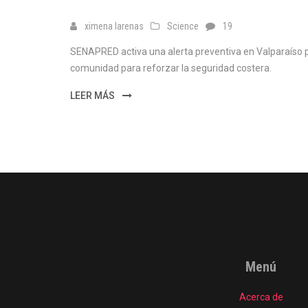
ximena larenas
Science
19
SENAPRED activa una alerta preventiva en Valparaíso 
comunidad para reforzar la seguridad costera.
LEER MÁS
Menú
Acerca de