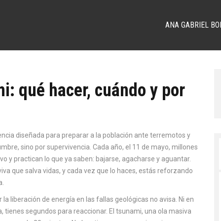
ANA GABRIEL BO
: qué hacer, cuándo y por
ncia diseñada para preparar a la población ante terremotos y
tumbre, sino por supervivencia
. Cada año, el 11 de mayo, millones
vo y practican lo que ya saben: bajarse, agacharse y aguantar.
viva que salva vidas, y cada vez que lo haces, estás reforzando
a.
la liberación de energía en las fallas geológicas
no avisa. Ni en
ga, tienes segundos para reaccionar. El
tsunami
,
una ola masiva