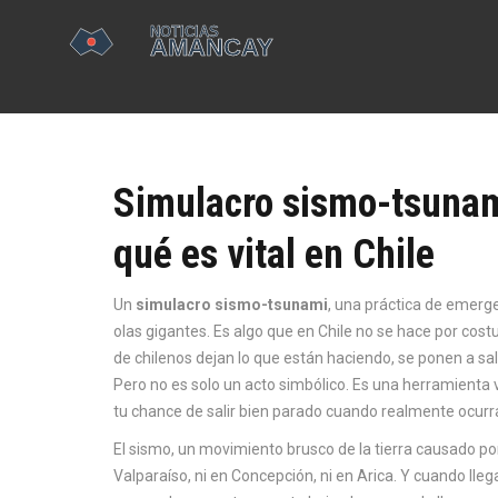
Simulacro sismo-tsunami
qué es vital en Chile
Un
simulacro sismo-tsunami
,
una práctica de emerge
olas gigantes
. Es algo que en Chile no se hace por cos
de chilenos dejan lo que están haciendo, se ponen a sal
Pero no es solo un acto simbólico. Es una herramienta 
tu chance de salir bien parado cuando realmente ocurr
El
sismo
,
un movimiento brusco de la tierra causado por 
Valparaíso, ni en Concepción, ni en Arica. Y cuando lle