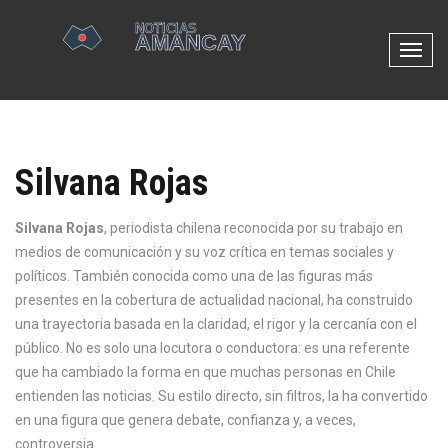
N
a
v
e
g
Silvana Rojas
a
c
i
Silvana Rojas
,
periodista chilena reconocida por su trabajo en
ó
medios de comunicación y su voz crítica en temas sociales y
n
políticos
. También conocida como una de las figuras más
d
presentes en la cobertura de actualidad nacional, ha construido
e
una trayectoria basada en la claridad, el rigor y la cercanía con el
p
público.
No es solo una locutora o conductora: es una referente
a
que ha cambiado la forma en que muchas personas en Chile
l
entienden las noticias. Su estilo directo, sin filtros, la ha convertido
a
en una figura que genera debate, confianza y, a veces,
n
controversia.