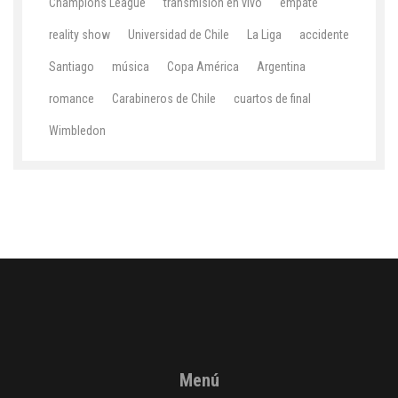
Champions League
transmisión en vivo
empate
reality show
Universidad de Chile
La Liga
accidente
Santiago
música
Copa América
Argentina
romance
Carabineros de Chile
cuartos de final
Wimbledon
Menú