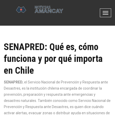
N
a
v
e
g
SENAPRED: Qué es, cómo
a
c
funciona y por qué importa
i
ó
en Chile
n
d
e
SENAPRED
,
el Servicio Nacional de Prevención y Respuesta ante
p
Desastres, es la institución chilena encargada de coordinar la
a
prevención, preparación y respuesta ante emergencias y
l
desastres naturales
. También conocido como
Servicio Nacional de
a
Prevención y Respuesta ante Desastres
, es quien dice cuándo
n
activar alertas, evacuar zonas o distribuir ayuda en situaciones de