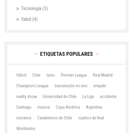
Tecnología
(5)
Salud
(4)
ETIQUETAS POPULARES
fútbol
Chile
tenis
Premier League
Real Madrid
Champions League
transmisión en vivo
empate
reality show
Universidad de Chile
La Liga
accidente
Santiago
música
Copa América
Argentina
romance
Carabineros de Chile
cuartos de final
Wimbledon