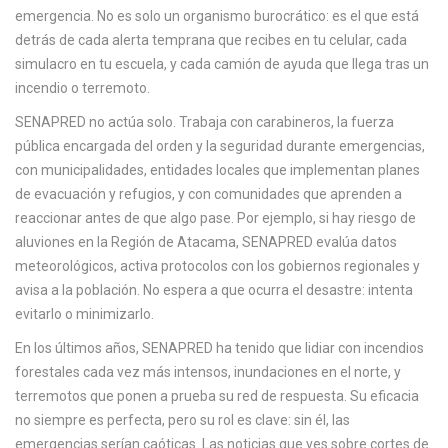
c
emergencia.
No es solo un organismo burocrático: es el que está
a
detrás de cada alerta temprana que recibes en tu celular, cada
simulacro en tu escuela, y cada camión de ayuda que llega tras un
incendio o terremoto.
SENAPRED no actúa solo. Trabaja con
carabineros
,
la fuerza
pública encargada del orden y la seguridad durante emergencias
,
con
municipalidades
,
entidades locales que implementan planes
de evacuación y refugios
, y con comunidades que aprenden a
reaccionar antes de que algo pase. Por ejemplo, si hay riesgo de
aluviones en la Región de Atacama, SENAPRED evalúa datos
meteorológicos, activa protocolos con los gobiernos regionales y
avisa a la población. No espera a que ocurra el desastre: intenta
evitarlo o minimizarlo.
En los últimos años, SENAPRED ha tenido que lidiar con incendios
forestales cada vez más intensos, inundaciones en el norte, y
terremotos que ponen a prueba su red de respuesta. Su eficacia
no siempre es perfecta, pero su rol es clave: sin él, las
emergencias serían caóticas. Las noticias que ves sobre cortes de