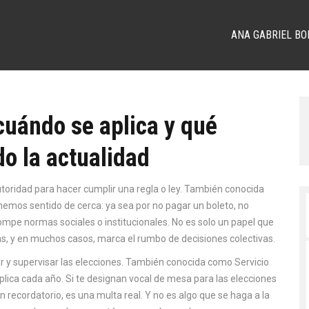
ANA GABRIEL BO
cuándo se aplica y qué
o la actualidad
oridad para hacer cumplir una regla o ley
. También conocida
 hemos sentido de cerca: ya sea por no pagar un boleto, no
rompe normas sociales o institucionales.
No es solo un papel que
das, y en muchos casos, marca el rumbo de decisiones colectivas.
 y supervisar las elecciones
. También conocida como
Servicio
plica cada año.
Si te designan vocal de mesa para las elecciones
un recordatorio, es una multa real. Y no es algo que se haga a la