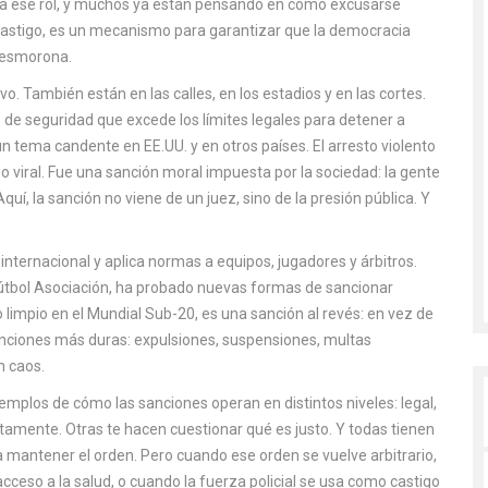
ra ese rol, y muchos ya están pensando en cómo excusarse
 castigo, es un mecanismo para garantizar que la democracia
 desmorona.
o. También están en las calles, en los estadios y en las cortes.
 de seguridad que excede los límites legales para detener a
 un tema candente en EE.UU. y en otros países.
El arresto violento
eo viral. Fue una sanción moral impuesta por la sociedad: la gente
Aquí, la sanción no viene de un juez, sino de la presión pública. Y
 internacional y aplica normas a equipos, jugadores y árbitros
.
útbol Asociación
, ha probado nuevas formas de sancionar
o limpio en el Mundial Sub-20, es una sanción al revés: en vez de
anciones más duras: expulsiones, suspensiones, multas
n caos.
jemplos de cómo las sanciones operan en distintos niveles: legal,
ectamente. Otras te hacen cuestionar qué es justo. Y todas tienen
 mantener el orden. Pero cuando ese orden se vuelve arbitrario,
cceso a la salud, o cuando la fuerza policial se usa como castigo