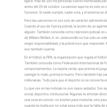
ligera: más de 200 mil personas fueron nombradas pa
antes del 25 de octubre. La sanción aquí no es solo un
funcione. Si nadie cumple, nadie vota, y el sistema se
Pero las sanciones no son solo de carácter administrativ
Cuando el
uso de fuerza policial
,
la acción de un agente
alguien
. También conocida como
represión policial
, es
de William McNeil Jr. en Jacksonville no fue solo un vid
exigió responsabilidad, y la policía tuvo que responder. 
eso también cuenta.
En el fútbol, la
FIFA
,
la organización que regula el fútbol
También conocida como
Federación Internacional de F
comportamientos.
La tarjeta verde, que premia el jueg
castigar lo malo, premia lo bueno. Pero también hay s
millonarias. Todo para que el deporte no se convierta e
Lo que ves en las noticias no son casos aislados. Son e
social, deportivo, institucional. Algunas te afectan dir
una cosa en común: no existen para molestar, sino para
cuando la multa por no votar pesa más que la falta de a