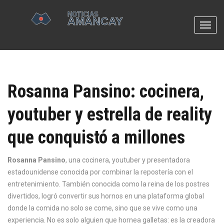
N
a
v
e
g
Rosanna Pansino: cocinera,
a
c
youtuber y estrella de reality
i
ó
que conquistó a millones
n
d
e
Rosanna Pansino
,
una cocinera, youtuber y presentadora
p
estadounidense conocida por combinar la repostería con el
a
entretenimiento
. También conocida como
la reina de los postres
l
divertidos
, logró convertir sus hornos en una plataforma global
a
donde la comida no solo se come, sino que se vive como una
n
experiencia.
No es solo alguien que hornea galletas: es la creadora