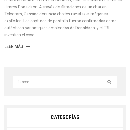
contra el famoso YouTuber MrBeast, cuyo verdadero nombre es
Jimmy Donaldson. A través de filtraciones de un chat en
Telegram, Pansino denunció chistes racistas e imágenes
explícitas. Las capturas de pantalla fueron confirmadas como
auténticas por antiguos empleados de Donaldson, y el FBI
investiga el caso.
LEER MÁS
CATEGORÍAS