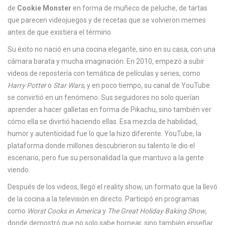
c
de
Cookie Monster
en forma de muñeco de peluche, de tartas
a
que parecen videojuegos y de recetas que se volvieron memes
antes de que existiera el término.
Su éxito no nació en una cocina elegante, sino en su casa, con una
cámara barata y mucha imaginación. En 2010, empezó a subir
videos de repostería con temática de películas y series, como
Harry Potter
o
Star Wars
, y en poco tiempo, su canal de YouTube
se convirtió en un fenómeno. Sus seguidores no solo querían
aprender a hacer galletas en forma de Pikachu, sino también ver
cómo ella se divirtió haciendo ellas. Esa mezcla de habilidad,
humor y autenticidad fue lo que la hizo diferente.
YouTube
,
la
plataforma donde millones descubrieron su talento
le dio el
escenario, pero fue su personalidad la que mantuvo a la gente
viendo.
Después de los videos, llegó el
reality show
,
un formato que la llevó
de la cocina a la televisión en directo
. Participó en programas
como
Worst Cooks in America
y
The Great Holiday Baking Show
,
donde demostró que no solo sabe hornear, sino también enseñar