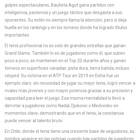
c
golpes espectaculares, Bautista Agut gana partidos con
a
inteligencia, paciencia y un juego táctico que desgasta a sus
oponentes. Su estilo no siempre llama la atención, pero sí deja
huella en los rankings y en los torneos donde ha logrado títulos
importantes.
El tenis profesional no es solo de grandes estrellas que ganan
Grand Slams. También lo es de jugadores como él, que suben
poco a poco, se mantienen en el Top 20 durante años y ganan
torneos en superficies variadas: pista dura, tierra batida, incluso
césped. Su victoria en el
ATP Tour
en 2019 en Doha fue un
ejemplo claro: sin necesidad de jugar su mejor tenis, logró vencer a
rivales más jóvenes y con mayor potencia gracias a su precisión y
capacidad para leer el juego. Esa misma mentalidad lo llevó a
derrotar a jugadores como Nadal, Djokovic o Medvedev en
momentos clave, demostrando que en el tenis, la constancia
puede vencer al talento bruto.
En Chile, donde el tenis tiene una creciente base de seguidores, su
nombre aparece en las noticias cuando hay partidos de jugadores