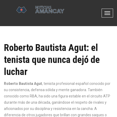
N
a
v
e
g
Roberto Bautista Agut: el
a
c
tenista que nunca dejó de
i
ó
luchar
n
d
e
Roberto Bautista Agut
,
tenista profesional español conocido por
p
su consistencia, defensa sólida y mente ganadora
. También
a
conocido como
RBA
, ha sido una figura estable en el circuito ATP
l
durante más de una década, ganándose el respeto de rivales y
a
aficionados por su disciplina y resistencia en la cancha.
A
n
diferencia de otros jugadores que brillan con grandes saques o