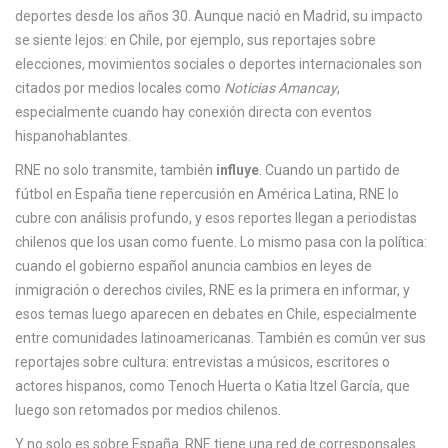
c
deportes desde los años 30.
Aunque nació en Madrid, su impacto
a
se siente lejos: en Chile, por ejemplo, sus reportajes sobre
elecciones, movimientos sociales o deportes internacionales son
citados por medios locales como
Noticias Amancay
,
especialmente cuando hay conexión directa con eventos
hispanohablantes.
RNE no solo transmite, también
influye
. Cuando un partido de
fútbol en España tiene repercusión en América Latina, RNE lo
cubre con análisis profundo, y esos reportes llegan a periodistas
chilenos que los usan como fuente. Lo mismo pasa con la política:
cuando el gobierno español anuncia cambios en leyes de
inmigración o derechos civiles, RNE es la primera en informar, y
esos temas luego aparecen en debates en Chile, especialmente
entre comunidades latinoamericanas. También es común ver sus
reportajes sobre cultura: entrevistas a músicos, escritores o
actores hispanos, como Tenoch Huerta o Katia Itzel García, que
luego son retomados por medios chilenos.
Y no solo es sobre España. RNE tiene una red de corresponsales