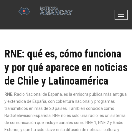
N
a
v
e
g
RNE: qué es, cómo funciona
a
c
y por qué aparece en noticias
i
ó
de Chile y Latinoamérica
n
d
e
RNE
,
Radio Nacional de España, es la emisora pública más antigua
p
y extendida de España, con cobertura nacional y programas
a
transmitidos en más de 20 países
. También conocida como
l
Radiotelevisión Española
, RNE no es solo una radio: es un sistema
a
de comunicación que incluye canales como RNE 1, RNE 2 y Radio
n
Exterior, y que ha sido clave en la difusión de noticias, cultura y