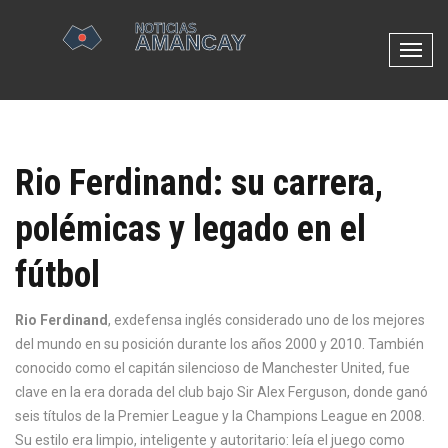
N
a
v
e
g
Rio Ferdinand: su carrera,
a
c
polémicas y legado en el
i
ó
fútbol
n
d
e
Rio Ferdinand
,
exdefensa inglés considerado uno de los mejores
p
del mundo en su posición durante los años 2000 y 2010
. También
a
conocido como
el capitán silencioso de Manchester United
, fue
l
clave en la era dorada del club bajo Sir Alex Ferguson, donde ganó
a
seis títulos de la Premier League y la Champions League en 2008.
n
Su estilo era limpio, inteligente y autoritario: leía el juego como