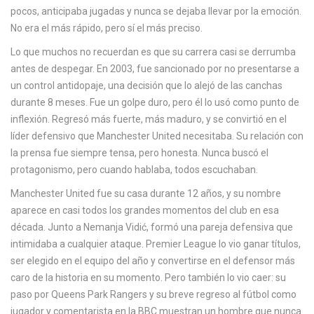
c
pocos, anticipaba jugadas y nunca se dejaba llevar por la emoción.
a
No era el más rápido, pero sí el más preciso.
Lo que muchos no recuerdan es que su carrera casi se derrumba
antes de despegar. En 2003, fue sancionado por no presentarse a
un control antidopaje, una decisión que lo alejó de las canchas
durante 8 meses. Fue un golpe duro, pero él lo usó como punto de
inflexión. Regresó más fuerte, más maduro, y se convirtió en el
líder defensivo que Manchester United necesitaba. Su relación con
la prensa fue siempre tensa, pero honesta. Nunca buscó el
protagonismo, pero cuando hablaba, todos escuchaban.
Manchester United
fue su casa durante 12 años, y su nombre
aparece en casi todos los grandes momentos del club en esa
década. Junto a Nemanja Vidić, formó una pareja defensiva que
intimidaba a cualquier ataque.
Premier League
lo vio ganar títulos,
ser elegido en el equipo del año y convertirse en el defensor más
caro de la historia en su momento. Pero también lo vio caer: su
paso por Queens Park Rangers y su breve regreso al fútbol como
jugador y comentarista en la BBC muestran un hombre que nunca