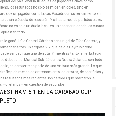
opular del país, evalúa trueques de jugadores clave como
hileno, los resultados no solo se miden en goles, sino en
raro que un jugador como Lucas Assadi, con su rendimiento en
ares sin cláusula de rescisión. Y si hablamos de partidos clave,
sto no es solo un duelo local: es un escenario donde las cuotas
s apuestan todo.
re le ganó 1-0 a Central Córdoba con un gol de Elías Cabrera, y
udamericana tras un empate 2-2 que dejó a Dayro Moreno
puede ser peor que una derrota. Y mientras tanto, en el Estadio
a su debut en el Mundial Sub-20 contra Nueva Zelanda, con todo
arilla, se convierte en parte de una historia más grande. Lo que
l reflejo de meses de entrenamiento, de errores, de sacrificios y
os resultados más recientes, los partidos que marcaron la
oes —o villanos— en cuestión de segundos.
WEST HAM 5-1 EN LA CARABAO CUP:
PLETO