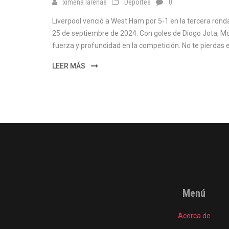
ximena larenas
Deportes
0
Liverpool venció a West Ham por 5-1 en la tercera ron
25 de septiembre de 2024. Con goles de Diogo Jota, M
fuerza y profundidad en la competición. No te pierdas el
LEER MÁS
Menú
Acerca de