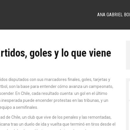
ANA GABRIEL BO
rtidos, goles y lo que viene
rtidos disputados con sus marcadores finales, goles, tarjetas y
tbol
, son la base para entender cómo avanza un campeonato,
scender. En Chile, cada resultado cuenta: un gol en el último
a inesperada puede encender protestas en las tribunas, y un
quipo a semifinales.
dad de Chile
,
un club que vive de los penales y las remontadas
,
ana tras un duelo de ida y vuelta que terminó en tiros desde el