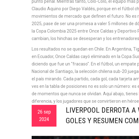
punto penal. Mientras tanto,
Colo-Colo
,
el equipo más p
Claudio Aquino por Diego Valdés
, porque en el fútbol c
movimientos de mercado que definen el futuro. No es 
2025, pase de ser una promesa a valer 5 millones de dól
la Copa Colombia 2025 entre Once Caldas y Deportivo Pa
cambian, los hinchas se desesperan y los entrenadore
Los resultados no se quedan en Chile. En Argentina, Tig
en Ecuador, Once Caldas cayó eliminado en la Copa S
diciendo que fue un "fracaso". En el fútbol, un empate 
Nacional de Santiago, la selección chilena sub-20 jueg
el país mirando. Cada partido, cada gol, cada tarjeta am
ves en la tabla de posiciones no es solo un número: es e
de momentos que nunca se olvidan. Aquí abajo, tienes l
diferencia, y los jugadores que se convirtieron en hér
LIVERPOOL DERROTA A 
26 sep
2024
GOLES Y RESUMEN COM