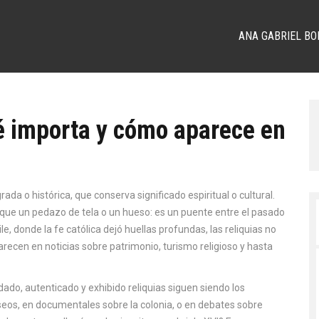
ANA GABRIEL BO
ué importa y cómo aparece en
rada o histórica, que conserva significado espiritual o cultural
.
 que un pedazo de tela o un hueso: es un puente entre el pasado
le, donde la fe católica dejó huellas profundas, las reliquias no
recen en noticias sobre patrimonio, turismo religioso y hasta
ado, autenticado y exhibido reliquias
siguen siendo los
seos, en documentales sobre la colonia, o en debates sobre