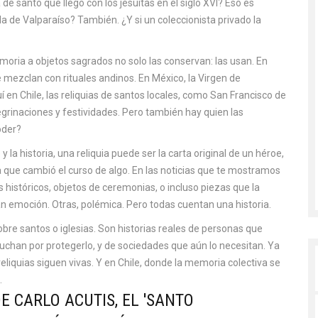
e santo que llegó con los jesuitas en el siglo XVI? Eso es
lla de Valparaíso? También. ¿Y si un coleccionista privado la
emoria a objetos sagrados
no solo las conservan: las usan. En
se mezclan con rituales andinos. En México, la Virgen de
í en Chile, las reliquias de santos locales, como San Francisco de
grinaciones y festividades. Pero también hay quien las
oder?
y la historia, una reliquia puede ser la carta original de un héroe,
ca que cambió el curso de algo. En las noticias que te mostramos
históricos, objetos de ceremonias, o incluso piezas que la
n emoción. Otras, polémica. Pero todas cuentan una historia.
obre santos o iglesias. Son historias reales de personas que
luchan por protegerlo, y de sociedades que aún lo necesitan. Ya
reliquias siguen vivas. Y en Chile, donde la memoria colectiva se
.
E CARLO ACUTIS, EL 'SANTO