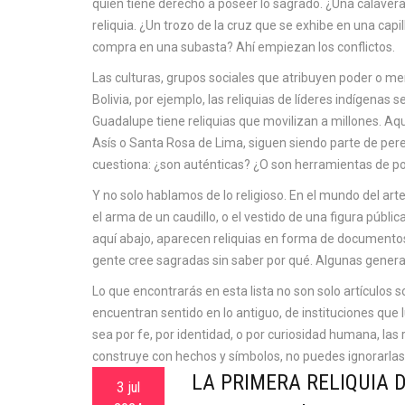
quién tiene derecho a poseer lo sagrado. ¿Una calavera d
reliquia. ¿Un trozo de la cruz que se exhibe en una capi
compra en una subasta? Ahí empiezan los conflictos.
Las
culturas
,
grupos sociales que atribuyen poder o m
Bolivia, por ejemplo, las reliquias de líderes indígenas 
Guadalupe tiene reliquias que movilizan a millones. Aqu
Asís o Santa Rosa de Lima, siguen siendo parte de pere
cuestiona: ¿son auténticas? ¿O son herramientas de p
Y no solo hablamos de lo religioso. En el mundo del arte 
el arma de un caudillo, o el vestido de una figura públi
aquí abajo, aparecen reliquias en forma de documentos 
gente cree sagradas sin saber por qué. Algunas genera
Lo que encontrarás en esta lista no son solo artículos s
encuentran sentido en lo antiguo, de instituciones que 
sea por fe, por identidad, o por curiosidad humana, las 
construye con hechos y símbolos, no puedes ignorarlas
LA PRIMERA RELIQUIA D
3 jul