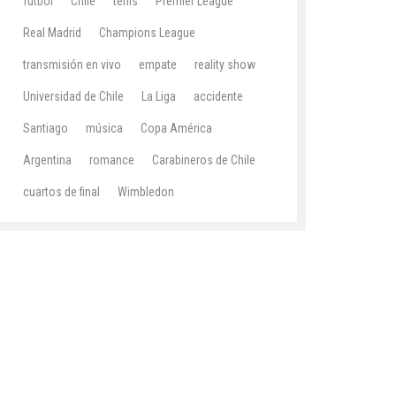
fútbol
Chile
tenis
Premier League
Real Madrid
Champions League
transmisión en vivo
empate
reality show
Universidad de Chile
La Liga
accidente
Santiago
música
Copa América
Argentina
romance
Carabineros de Chile
cuartos de final
Wimbledon