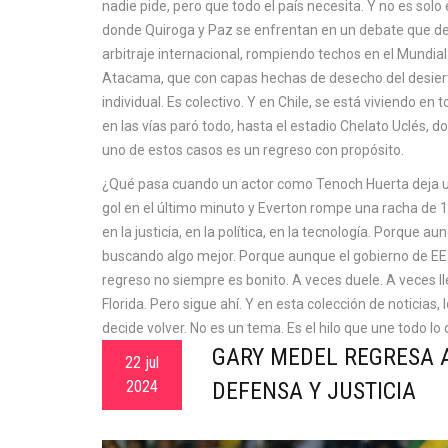
nadie pide, pero que todo el país necesita. Y no es solo
donde Quiroga y Paz se enfrentan en un debate que define
arbitraje internacional, rompiendo techos en el Mundi
Atacama, que con capas hechas de desecho del desierto
individual. Es colectivo. Y en Chile, se está viviendo e
en las vías paró todo, hasta el estadio Chelato Uclés, 
uno de estos casos es un regreso con propósito.
¿Qué pasa cuando un actor como Tenoch Huerta deja u
gol en el último minuto y Everton rompe una racha de 19 
en la justicia, en la política, en la tecnología. Porque 
buscando algo mejor. Porque aunque el gobierno de EE.UU
regreso no siempre es bonito. A veces duele. A veces 
Florida. Pero sigue ahí. Y en esta colección de noticias,
decide volver. No es un tema. Es el hilo que une todo lo
GARY MEDEL REGRESA 
22 jul
2024
DEFENSA Y JUSTICIA