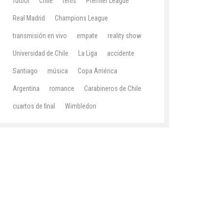
fútbol
Chile
tenis
Premier League
Real Madrid
Champions League
transmisión en vivo
empate
reality show
Universidad de Chile
La Liga
accidente
Santiago
música
Copa América
Argentina
romance
Carabineros de Chile
cuartos de final
Wimbledon