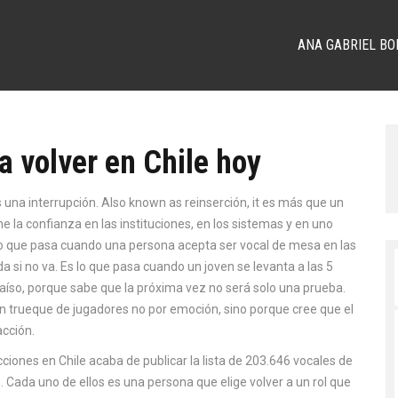
ANA GABRIEL BO
a volver en Chile hoy
as una interrupción
. Also known as
reinserción
, it
es más que un
e la confianza en las instituciones, en los sistemas y en uno
s lo que pasa cuando una persona acepta ser vocal de mesa en las
si no va. Es lo que pasa cuando un joven se levanta a las 5
aíso, porque sabe que la próxima vez no será solo una prueba.
n trueque de jugadores no por emoción, sino porque cree que el
acción.
cciones en Chile
acaba de publicar la lista de 203.646 vocales de
Cada uno de ellos es una persona que elige volver a un rol que