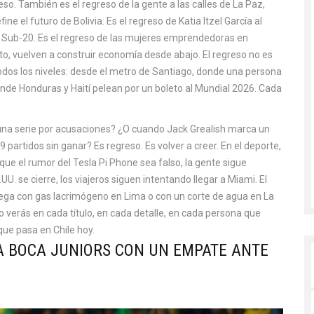
 eso. También es el regreso de la gente a las calles de La Paz,
 el futuro de Bolivia. Es el regreso de Katia Itzel García al
al Sub-20. Es el regreso de las mujeres emprendedoras en
, vuelven a construir economía desde abajo. El regreso no es
n todos los niveles: desde el metro de Santiago, donde una persona
donde Honduras y Haití pelean por un boleto al Mundial 2026. Cada
na serie por acusaciones? ¿O cuando Jack Grealish marca un
partidos sin ganar? Es regreso. Es volver a creer. En el deporte,
aunque el rumor del Tesla Pi Phone sea falso, la gente sigue
. se cierre, los viajeros siguen intentando llegar a Miami. El
llega con gas lacrimógeno en Lima o con un corte de agua en La
 lo verás en cada título, en cada detalle, en cada persona que
 que pasa en Chile hoy.
A BOCA JUNIORS CON UN EMPATE ANTE