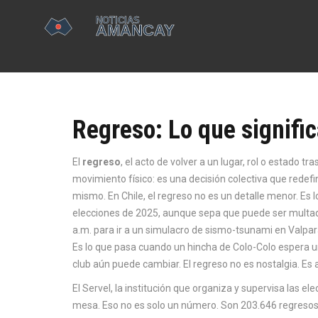
Regreso: Lo que signific
El
regreso
,
el acto de volver a un lugar, rol o estado tr
movimiento físico: es una decisión colectiva que redefin
mismo
.
En Chile, el regreso no es un detalle menor. E
elecciones de 2025, aunque sepa que puede ser multada 
a.m. para ir a un simulacro de sismo-tsunami en Valpar
Es lo que pasa cuando un hincha de Colo-Colo espera u
club aún puede cambiar. El regreso no es nostalgia. Es 
El
Servel
,
la institución que organiza y supervisa las ele
mesa. Eso no es solo un número. Son 203.646 regresos. 