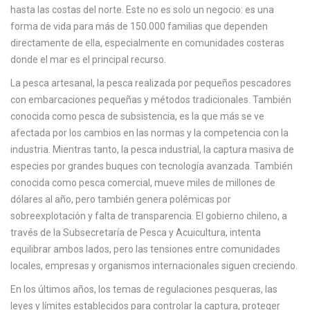
hasta las costas del norte.
Este no es solo un negocio: es una
c
forma de vida para más de 150.000 familias que dependen
a
directamente de ella, especialmente en comunidades costeras
donde el mar es el principal recurso.
La
pesca artesanal
,
la pesca realizada por pequeños pescadores
con embarcaciones pequeñas y métodos tradicionales
. También
conocida como
pesca de subsistencia
, es la que más se ve
afectada por los cambios en las normas y la competencia con la
industria. Mientras tanto, la
pesca industrial
,
la captura masiva de
especies por grandes buques con tecnología avanzada
. También
conocida como
pesca comercial
, mueve miles de millones de
dólares al año, pero también genera polémicas por
sobreexplotación y falta de transparencia.
El gobierno chileno, a
través de la Subsecretaría de Pesca y Acuicultura, intenta
equilibrar ambos lados, pero las tensiones entre comunidades
locales, empresas y organismos internacionales siguen creciendo.
En los últimos años, los temas de
regulaciones pesqueras
,
las
leyes y límites establecidos para controlar la captura, proteger