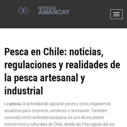
N
a
v
e
g
Pesca en Chile: noticias,
a
c
regulaciones y realidades de
i
ó
la pesca artesanal y
n
d
industrial
e
p
La
pesca
,
la actividad de capturar peces y otros organismos
a
acuáticos para consumo, comercio o recreación
. También
l
conocida como
actividad pesquera
, es uno de los pilares
a
económicos y culturales de Chile, desde las frías aguas del sur
n