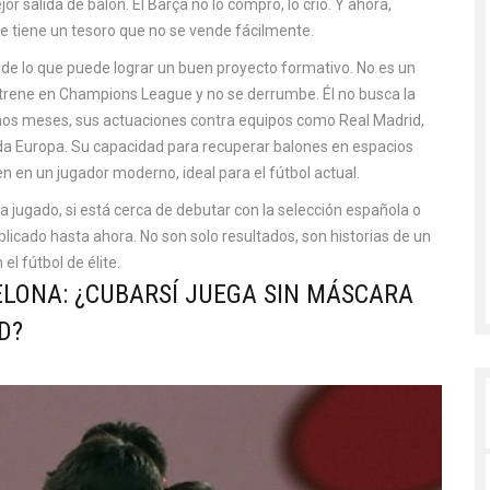
 salida de balón. El Barça no lo compró, lo crió. Y ahora,
ue tiene un tesoro que no se vende fácilmente.
 de lo que puede lograr un buen proyecto formativo. No es un
estrene en Champions League y no se derrumbe. Él no busca la
ltimos meses, sus actuaciones contra equipos como Real Madrid,
oda Europa. Su capacidad para recuperar balones en espacios
en en un jugador moderno, ideal para el fútbol actual.
 jugado, si está cerca de debutar con la selección española o
blicado hasta ahora. No son solo resultados, son historias de un
el fútbol de élite.
ELONA: ¿CUBARSÍ JUEGA SIN MÁSCARA
D?