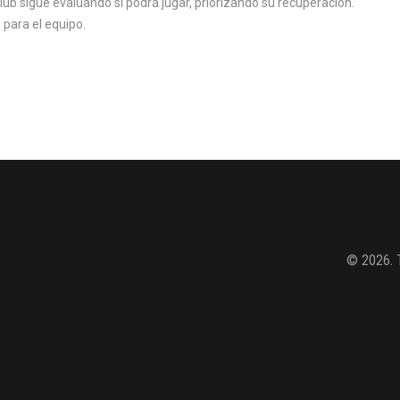
lub sigue evaluando si podrá jugar, priorizando su recuperación.
 para el equipo.
© 2026. 