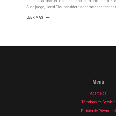
que descartaron el uso de una máscara protectora. El c
Si no juega, Hansi Flick considera adaptaciones tácticas
LEER MÁS
Menú
Acerca de
Términos de Servicio
Política de Privacidad