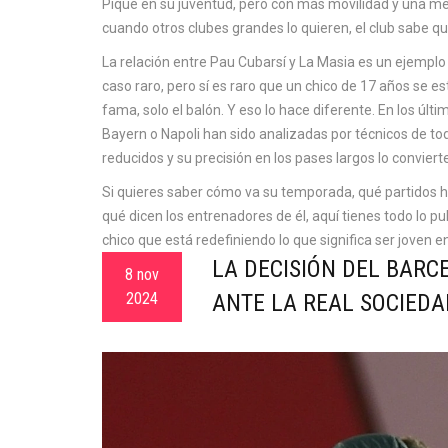
Piqué en su juventud, pero con más movilidad y una mejor
cuando otros clubes grandes lo quieren, el club sabe q
La relación entre Pau Cubarsí y La Masia es un ejemplo
caso raro, pero sí es raro que un chico de 17 años se 
fama, solo el balón. Y eso lo hace diferente. En los ú
Bayern o Napoli han sido analizadas por técnicos de t
reducidos y su precisión en los pases largos lo conviert
Si quieres saber cómo va su temporada, qué partidos ha
qué dicen los entrenadores de él, aquí tienes todo lo pu
chico que está redefiniendo lo que significa ser joven en 
LA DECISIÓN DEL BARC
8 nov
2024
ANTE LA REAL SOCIEDA