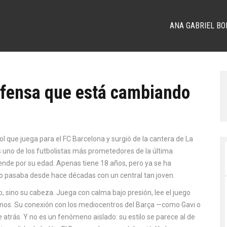
ANA GABRIEL BO
efensa que está cambiando
l que juega para el FC Barcelona y surgió de la cantera de La
s uno de los futbolistas más prometedores de la última
ende por su edad.
Apenas tiene 18 años, pero ya se ha
e no pasaba desde hace décadas con un central tan joven.
o, sino su cabeza. Juega con calma bajo presión, lee el juego
jenos. Su conexión con los mediocentros del Barça —como Gavi o
 atrás. Y no es un fenómeno aislado: su estilo se parece al de