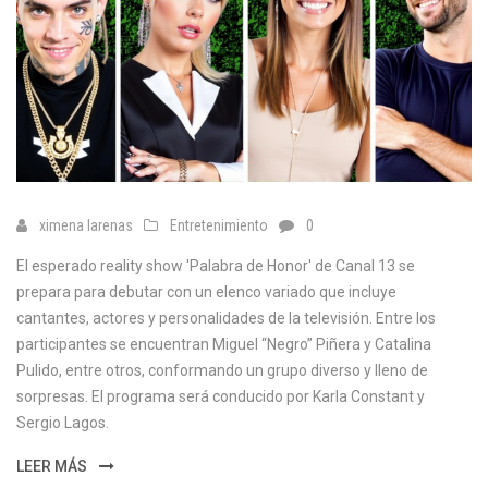
ximena larenas
Entretenimiento
0
El esperado reality show 'Palabra de Honor' de Canal 13 se
prepara para debutar con un elenco variado que incluye
cantantes, actores y personalidades de la televisión. Entre los
participantes se encuentran Miguel “Negro” Piñera y Catalina
Pulido, entre otros, conformando un grupo diverso y lleno de
sorpresas. El programa será conducido por Karla Constant y
Sergio Lagos.
LEER MÁS