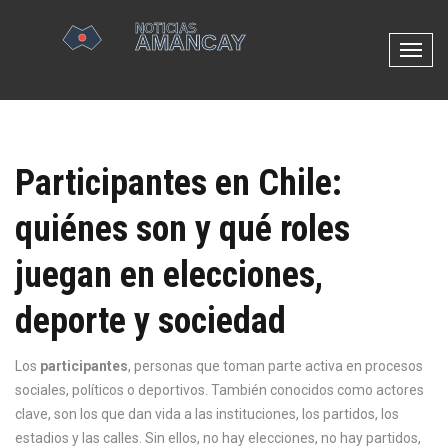
N
a
v
e
g
Participantes en Chile:
a
c
quiénes son y qué roles
i
ó
juegan en elecciones,
n
d
deporte y sociedad
e
p
Los
participantes
,
personas que toman parte activa en procesos
a
sociales, políticos o deportivos
. También conocidos como
actores
l
clave
, son los que dan vida a las instituciones, los partidos, los
a
estadios y las calles. Sin ellos, no hay elecciones, no hay partidos,
n