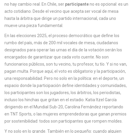
no hay cambio real.
En Chile, ser
participante
no es opcional: es un
c
acto cotidiano. Desde el vecino que acepta ser vocal de mesa
a
hasta la árbitra que dirige un partido internacional, cada uno
mueve una pieza fundamental.
En las
elecciones 2025
,
el proceso democrático que define los
rumbo del país
, más de 200 mil
vocales de mesa
,
ciudadanos
designados para operar las urnas el día de la votación
serán los
encargados de garantizar que cada voto cuente. No son
funcionarios públicos, son tu vecino, tu profesor, tu tío. Y si no van,
pagan multa. Porque aquí, el voto es obligatorio y la participación,
una responsabilidad. Pero no solo en la política: en el
deporte
,
un
espacio donde la participación define identidades y comunidades
,
los participantes son los jugadores, los árbitros, los periodistas,
incluso los hinchas que gritan en el estadio. Katia Itzel García
dirigiendo en el Mundial Sub-20, Carolina Fernández reportando
en TNT Sports, o las mujeres emprendedoras que ganan premios
por sostenibilidad: todos son participantes que rompen moldes.
Y no solo en lo grande. También en lo pequeño: cuando alguien