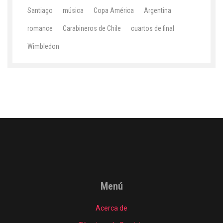
Santiago
música
Copa América
Argentina
romance
Carabineros de Chile
cuartos de final
Wimbledon
Menú
Acerca de