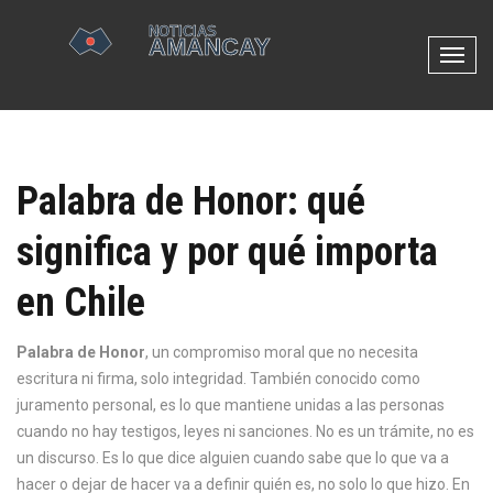
N
a
v
e
g
Palabra de Honor: qué
a
c
significa y por qué importa
i
ó
en Chile
n
d
e
Palabra de Honor
,
un compromiso moral que no necesita
p
escritura ni firma, solo integridad
. También conocido como
a
juramento personal
, es lo que mantiene unidas a las personas
l
cuando no hay testigos, leyes ni sanciones.
No es un trámite, no es
a
un discurso. Es lo que dice alguien cuando sabe que lo que va a
n
hacer o dejar de hacer va a definir quién es, no solo lo que hizo. En