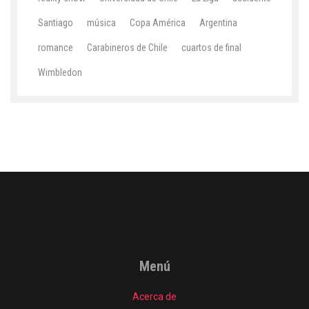
Santiago
música
Copa América
Argentina
romance
Carabineros de Chile
cuartos de final
Wimbledon
Menú
Acerca de