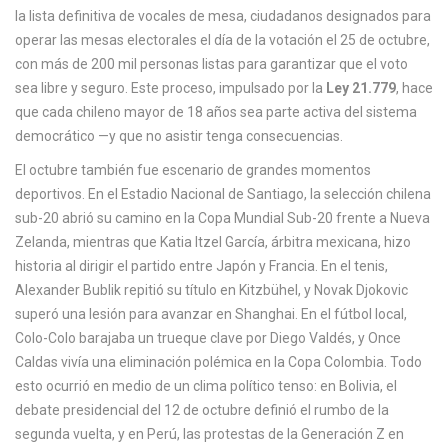
c
la lista definitiva de
vocales de mesa
,
ciudadanos designados para
a
operar las mesas electorales el día de la votación
el 25 de octubre,
con más de 200 mil personas listas para garantizar que el voto
sea libre y seguro. Este proceso, impulsado por la
Ley 21.779
, hace
que cada chileno mayor de 18 años sea parte activa del sistema
democrático —y que no asistir tenga consecuencias.
El
octubre
también fue escenario de grandes momentos
deportivos. En el Estadio Nacional de Santiago, la selección chilena
sub-20 abrió su camino en la Copa Mundial Sub-20 frente a Nueva
Zelanda, mientras que Katia Itzel García, árbitra mexicana, hizo
historia al dirigir el partido entre Japón y Francia. En el tenis,
Alexander Bublik repitió su título en Kitzbühel, y Novak Djokovic
superó una lesión para avanzar en Shanghai. En el fútbol local,
Colo-Colo barajaba un trueque clave por Diego Valdés, y Once
Caldas vivía una eliminación polémica en la Copa Colombia. Todo
esto ocurrió en medio de un clima político tenso: en Bolivia, el
debate presidencial del 12 de octubre definió el rumbo de la
segunda vuelta, y en Perú, las protestas de la Generación Z en