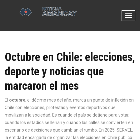
N
a
v
e
g
Octubre en Chile: elecciones,
a
c
deporte y noticias que
i
ó
marcaron el mes
n
d
e
El
octubre
,
el décimo mes del año, marca un punto de inflexión en
p
Chile con elecciones, protestas y eventos deportivos que
a
movilizan a la sociedad
. Es cuando el país se detiene para votar,
l
cuando los estadios se llenan y cuando las calles se convierten en
a
escenario de decisiones que cambian el rumbo.
En 2025,
SERVEL
,
n
la entidad encargada de organizar las elecciones en Chile
publicó