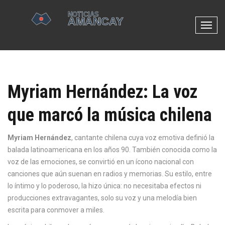
N
a
v
e
g
Myriam Hernández: La voz
a
c
que marcó la música chilena
i
ó
n
Myriam Hernández
,
cantante chilena cuya voz emotiva definió la
d
balada latinoamericana en los años 90
. También conocida como
la
e
voz de las emociones
, se convirtió en un ícono nacional con
p
canciones que aún suenan en radios y memorias.
Su estilo, entre
a
lo íntimo y lo poderoso, la hizo única: no necesitaba efectos ni
l
producciones extravagantes, solo su voz y una melodía bien
a
escrita para conmover a miles.
n