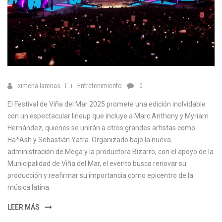
ximena larenas
Entretenimiento
0
El Festival de Viña del Mar 2025 promete una edición inolvidable
con un espectacular lineup que incluye a Marc Anthony y Myriam
Hernández, quienes se unirán a otros grandes artistas como
Ha*Ash y Sebastián Yatra. Organizado bajo la nueva
administración de Mega y la productora Bizarro, con el apoyo de la
Municipalidad de Viña del Mar, el evento busca renovar su
producción y reafirmar su importancia como epicentro de la
música latina.
LEER MÁS