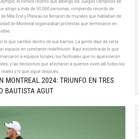
Olympic
,
el icónico recinto que albergó los Juegos Olímpicos de
 que atrajo a más de 50.000 personas, rompiendo récords de
les de Mile End y Plateau se llenaron de murales que hablaban de
versidad de Montreal organizaban protestas que terminaron en
sible.
or lo que cambió dentro de sus barrios. La gente dejó de verla
n espacio en constante redefinición. Aquí encontrarás lo que
 marcaron a equipos locales, los festivales que no aparecieron
les, y las decisiones que afectaron a quienes viven allí todos los
 reales y lo que sigue después.
N MONTREAL 2024: TRIUNFO EN TRES
O BAUTISTA AGUT