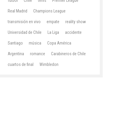
fútbol
Chile
tenis
Premier League
Real Madrid
Champions League
transmisión en vivo
empate
reality show
Universidad de Chile
La Liga
accidente
Santiago
música
Copa América
Argentina
romance
Carabineros de Chile
cuartos de final
Wimbledon