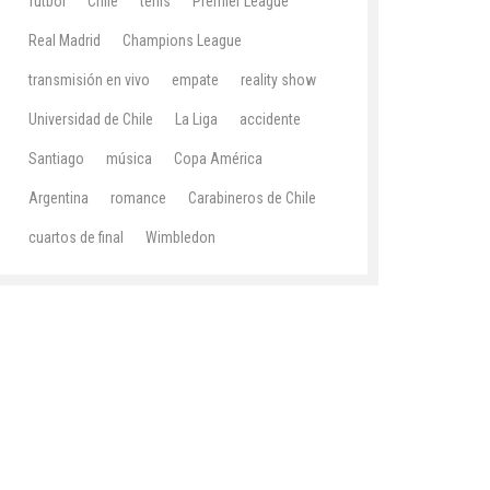
fútbol
Chile
tenis
Premier League
Real Madrid
Champions League
transmisión en vivo
empate
reality show
Universidad de Chile
La Liga
accidente
Santiago
música
Copa América
Argentina
romance
Carabineros de Chile
cuartos de final
Wimbledon