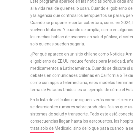
Este programa aparece en las noticias porque cada añ
a la vida real de quienes lo usan. Cuando el gobierno d
y
la agencia que controla los aeropuertos
se paran, per
Cuando se propone recortar cobertura, como en 2024, 
vuelven titulares. Y cuando se amplía, como en algunos
los medios hablan de avances en
salud pública
,
el sist
solo quienes pueden pagarla
.
¿Por qué aparece en un sitio chileno como Noticias Am
el gobierno de EE.UU. reduce fondos para Medicaid, a
medicamentos a Latinoamérica. Cuando se discute si s
debates en comunidades chilenas en California o Texa
como con apps o telemedicina, esos modelos terminan 
tema de Estados Unidos: es un ejemplo de cómo el Estad
En la lista de artículos que siguen, verás cómo el cierr
se desmienten rumores sobre productos falsos que usa
sistemas de salud y transporte. Todo esto está conectad
consecuencias llegan hasta los aeropuertos, los hospital
trata solo de Medicaid, sino de lo que pasa cuando la se