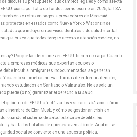
o se discute su presupuesto, sus cambios legales y cómo afecta
e EE.UU. cierra por falta de fondos, como ocurrió en 2025,
la TSA
o también se retrasan pagos a proveedores de Medicaid.
las protestas en estados como Nueva York o Wisconsin se
 estados que incluyeron servicios dentales o de salud mental,
ema que busca que todos tengan acceso a atención médica, no
ancay? Porque las decisiones en EE.UU. tienen eco aquí. Cuando
fecta a empresas médicas que exportan equipos o
e debe incluir a inmigrantes indocumentados, se generan
s. Y cuando se prueban nuevas formas de entregar atención,
siendo estudiados en Santiago o Valparaíso. No es solo un
o puede (o no) garantizar el derecho a la salud.
e del gobierno de EE.UU. afectó vuelos y servicios básicos, cómo
n el nombre de Elon Musk, y cómo se gestionan crisis en
o: cuando el sistema de salud pública se debilita, las
es y hasta los bolsillos de quienes viven al límite. Aquí no se
guridad social se convierte en una apuesta política.