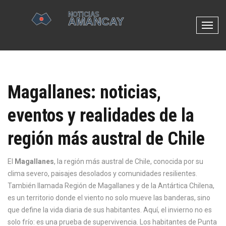
N
a
v
e
g
Magallanes: noticias,
a
c
eventos y realidades de la
i
ó
región más austral de Chile
n
d
e
El
Magallanes
,
la región más austral de Chile, conocida por su
p
clima severo, paisajes desolados y comunidades resilientes
.
a
También llamada
Región de Magallanes y de la Antártica Chilena
,
l
es un territorio donde el viento no solo mueve las banderas, sino
a
que define la vida diaria de sus habitantes.
Aquí, el invierno no es
n
solo frío: es una prueba de supervivencia. Los habitantes de Punta