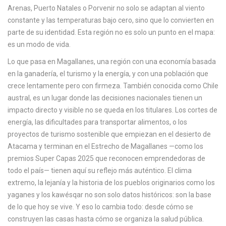
c
Arenas, Puerto Natales o Porvenir no solo se adaptan al viento
a
constante y las temperaturas bajo cero, sino que lo convierten en
parte de su identidad. Esta región no es solo un punto en el mapa:
es un modo de vida.
Lo que pasa en
Magallanes
,
una región con una economía basada
en la ganadería, el turismo y la energía, y con una población que
crece lentamente pero con firmeza
. También conocida como
Chile
austral
, es un lugar donde las decisiones nacionales tienen un
impacto directo y visible
no se queda en los titulares. Los cortes de
energía, las dificultades para transportar alimentos, o los
proyectos de turismo sostenible que empiezan en el desierto de
Atacama y terminan en el Estrecho de Magallanes —como los
premios Super Capas 2025 que reconocen emprendedoras de
todo el país— tienen aquí su reflejo más auténtico. El clima
extremo, la lejanía y la historia de los pueblos originarios como los
yaganes y los kawésqar no son solo datos históricos: son la base
de lo que hoy se vive. Y eso lo cambia todo: desde cómo se
construyen las casas hasta cómo se organiza la salud pública.