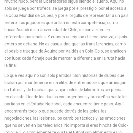
mucho ruido, pero la Libertadores sigue siendo el sueño. Aquí no
c
solo se juega por trofeos: se juega por el prestigio, por el acceso a
a
la Copa Mundial de Clubes, y por el orgullo de representar a un país
entero. Los jugadores que brillan en esta competencia, como
Lucas Assadi
de la Universidad de Chile, se convierten en
referentes nacionales. Y cuando un equipo chileno avanza, el país
entero se detiene. No es casualidad que las transferencias, como
el posible trueque de Aquino por Valdés en Colo-Colo, se analicen
con lupa: cada fichaje puede marcar la diferencia en la ruta hacia
la final.
Lo que ves aquí no son solo partidos. Son historias de clubes que
luchan por mantenerse en la élite, de entrenadores que arriesgan
su futuro, y de hinchas que viajan miles de kilómetros sin pensar
en el costo. Desde los duelos con argentinos y brasileños hasta los
partidos en el Estadio Nacional, cada encuentro tiene peso. Aquí
encontrarás todo lo que sucede detrás de los goles: las
negociaciones, las lesiones, los cambios tácticos y las emociones
que no se ven en los telediarios. No importa si eres hincha de Colo-
Colo, la U, o simplemente te gusta el fútbol con alma: esto es lo