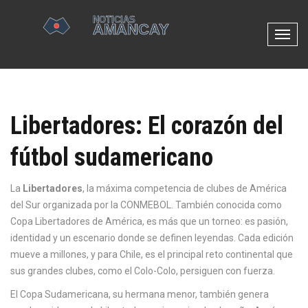
N
a
v
e
g
Libertadores: El corazón del
a
c
fútbol sudamericano
i
ó
n
La
Libertadores
,
la máxima competencia de clubes de América
d
del Sur organizada por la CONMEBOL
. También conocida como
e
Copa Libertadores de América
, es más que un torneo: es pasión,
p
identidad y un escenario donde se definen leyendas. Cada edición
a
mueve a millones, y para Chile, es el principal reto continental que
l
sus grandes clubes, como el
Colo-Colo
, persiguen con fuerza.
a
El
Copa Sudamericana
, su hermana menor, también genera
n