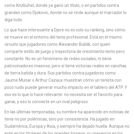
c
como Kitzbühel, donde ya ganó un título, o en partidos contra
a
grandes como Djokovic, donde no se rinde aunque el marcador lo
diga todo.
Lo que hace interesante a Djere no es solo su ranking, sino cómo
se mueve en el entorno del tenis profesional. Está en el mismo
circuito que jugadores como Alexander Bublik, con quien
comparte estilo de juego y trayectoria de crecimiento lento pero
constante. No es un fenómeno de redes sociales, ni tiene
patrocinadores masivos, pero sí tiene victorias reales en canchas
de tierra batida y dura. Sus partidos contra jugadores como
Jaume Munar o Arthur Cazaux muestran cómo un tenista con
poco ruido puede generar mucho impacto en el tablero del ATP. Y
eso es lo que lo hace relevante: no necesita ser el favorito para
ganar, y eso lo convierte en un rival peligroso.
En las últimas temporadas, su nombre ha aparecido en noticias de
tenis no por polémicas, sino por consistencia. Ha jugado en
Sudamérica, Europa y Asia, y siempre ha dejado huella. Aunque no
esté en los titulares de los grandes torneos, su presencia en los