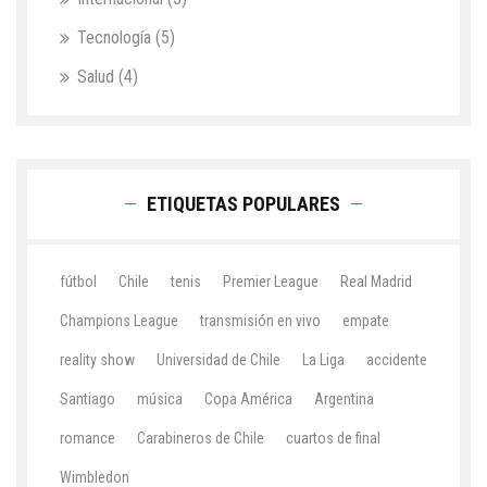
Tecnología
(5)
Salud
(4)
ETIQUETAS POPULARES
fútbol
Chile
tenis
Premier League
Real Madrid
Champions League
transmisión en vivo
empate
reality show
Universidad de Chile
La Liga
accidente
Santiago
música
Copa América
Argentina
romance
Carabineros de Chile
cuartos de final
Wimbledon