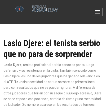
N
a
v
e
g
Laslo Djere: el tenista serbio
a
c
que no para de sorprender
i
ó
n
Laslo Djere
,
tenista profesional serbio conocido por su juego
d
defensivo y su resistencia en la pista
. También conocido como
e
Laslo Djere
, es uno de los jugadores que ha ganado relevancia en
p
el
ATP Tour
sin necesidad de ser un nombre de primera línea,
a
pero con resultados que no se pueden ignorar.
A diferencia de
l
otros jugadores que brillan por su saque o su juego agresivo, Djere
a
se hace espacio con paciencia, cambio de ritmo y una mentalidad
n
de luchador. Su nombre aparece en los resultados de torneos