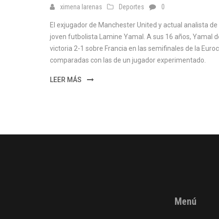
ximena larenas
Deportes
0
El exjugador de Manchester United y actual analista de 
joven futbolista Lamine Yamal. A sus 16 años, Yamal d
victoria 2-1 sobre Francia en las semifinales de la Eur
comparadas con las de un jugador experimentado.
LEER MÁS
Menú