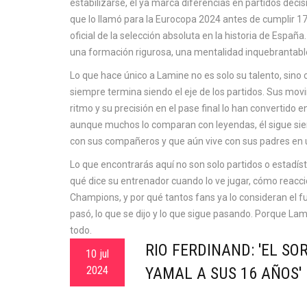
estabilizarse, él ya marca diferencias en partidos decisi
que lo llamó para la Eurocopa 2024 antes de cumplir 1
oficial de la selección absoluta en la historia de Españ
una formación rigurosa, una mentalidad inquebrantable
Lo que hace único a Lamine no es solo su talento, sino 
siempre termina siendo el eje de los partidos. Sus mov
ritmo y su precisión en el pase final lo han convertido
aunque muchos lo comparan con leyendas, él sigue sien
con sus compañeros y que aún vive con sus padres en 
Lo que encontrarás aquí no son solo partidos o estadíst
qué dice su entrenador cuando lo ve jugar, cómo reac
Champions, y por qué tantos fans ya lo consideran el fu
pasó, lo que se dijo y lo que sigue pasando. Porque La
todo.
RIO FERDINAND: 'EL S
10 jul
2024
YAMAL A SUS 16 AÑOS'