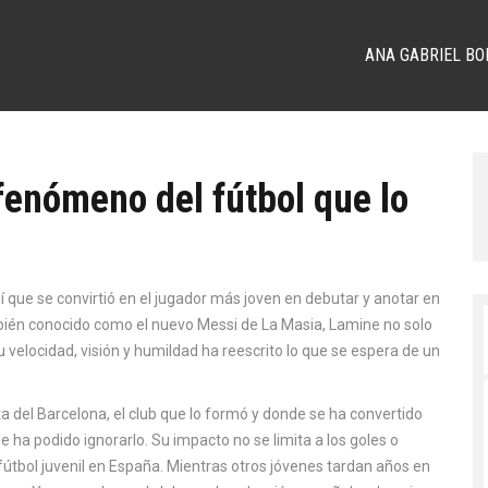
ANA GABRIEL BO
fenómeno del fútbol que lo
í que se convirtió en el jugador más joven en debutar y anotar en
bién conocido como
el nuevo Messi de La Masia
, Lamine no solo
u velocidad, visión y humildad ha reescrito lo que se espera de un
ta del
Barcelona
,
el club que lo formó y donde se ha convertido
ie ha podido ignorarlo. Su impacto no se limita a los goles o
fútbol juvenil en España. Mientras otros jóvenes tardan años en