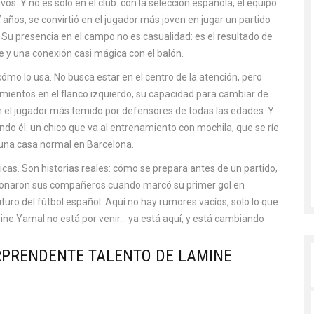
vos. Y no es solo en el club: con la
selección española
,
el equipo
7 años
, se convirtió en el jugador más joven en jugar un partido
a. Su presencia en el campo no es casualidad: es el resultado de
 y una conexión casi mágica con el balón.
cómo lo usa. No busca estar en el centro de la atención, pero
imientos en el flanco izquierdo, su capacidad para cambiar de
 en el jugador más temido por defensores de todas las edades. Y
do él: un chico que va al entrenamiento con mochila, que se ríe
una casa normal en Barcelona.
icas. Son historias reales: cómo se prepara antes de un partido,
cionaron sus compañeros cuando marcó su primer gol en
turo del fútbol español. Aquí no hay rumores vacíos, solo lo que
mine Yamal no está por venir… ya está aquí, y está cambiando
ORPRENDENTE TALENTO DE LAMINE