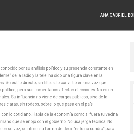
ANA GABRIEL BO
 conocido por su análisis político y su presencia constante en
Neme" de la radio y la tele
, ha sido una figura clave en la
as.
Su estilo directo, sin filtros, lo convirtió en una voz que
olítico, pero sus comentarios afectan elecciones. No es un
ales. Su influencia no viene de cargos públicos, sino de la
 claras, sin rodeos, sobre lo que pasa en el país.
con lo cotidiano. Habla de la economía como si fuera tu vecina
ermano que se enojó con el gobierno. No usa jerga técnica. No
 con su voz, su ritmo, su forma de decir "esto no cuadra" para