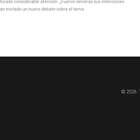
urado considerable atención. ¿Fueron sinceras sus intenciones
n incitado un nuevo debate sobre el tema.
© 2026. 