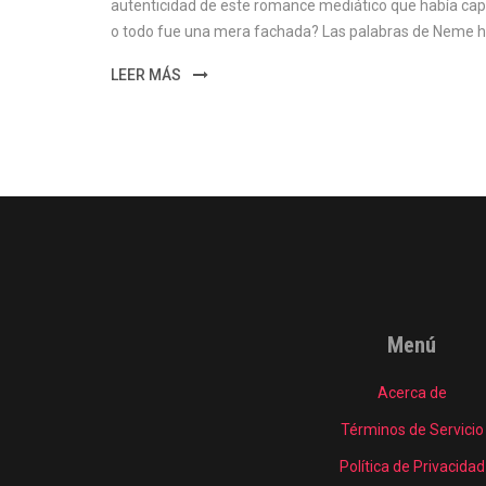
autenticidad de este romance mediático que había capt
o todo fue una mera fachada? Las palabras de Neme ha
LEER MÁS
Menú
Acerca de
Términos de Servicio
Política de Privacidad