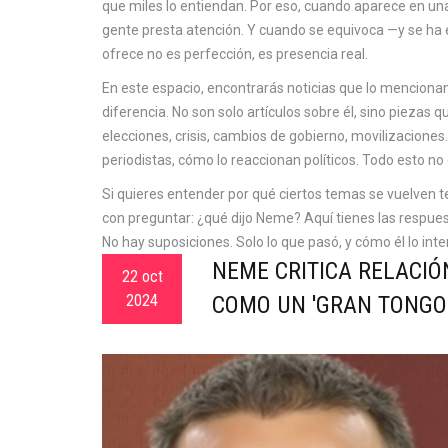
que miles lo entiendan. Por eso, cuando aparece en un
gente presta atención. Y cuando se equivoca —y se ha e
ofrece no es perfección, es presencia real.
En este espacio, encontrarás noticias que lo mencionan,
diferencia. No son solo artículos sobre él, sino piezas 
elecciones, crisis, cambios de gobierno, movilizaciones
periodistas, cómo lo reaccionan políticos. Todo esto no e
Si quieres entender por qué ciertos temas se vuelven t
con preguntar: ¿qué dijo Neme? Aquí tienes las respuest
No hay suposiciones. Solo lo que pasó, y cómo él lo inte
NEME CRITICA RELACIÓN
22 oct
2024
COMO UN 'GRAN TONGO