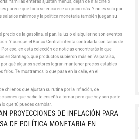
eoría: familias enteras ajustan menús, dejan de ir al cine o
es parece que todo se encarece un poco más. Y no es solo por
los salarios mínimos y la política monetaria también juegan su
 precio de la gasolina, el pan, la luz o el alquiler no son eventos
ión. Y aunque el Banco Central intenta controlarla con tasas de
r. Por eso, en esta colección de noticias encontrarás lo que
dos en Santiago, qué productos subieron más en Valparaíso,
 por qué algunos sectores logran mantener precios estables
 fríos. Te mostramos lo que pasa en la calle, en el
de chilenos que ajustan su rutina por la inflación, de
ecisiones que nadie te enseñó a tomar pero que hoy son parte
en lo que tú puedes cambiar.
N PROYECCIONES DE INFLACIÓN PARA
ASA DE POLÍTICA MONETARIA EN