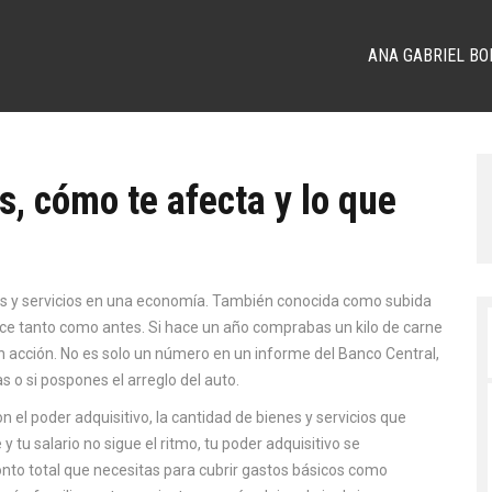
ANA GABRIEL BO
es, cómo te afecta y lo que
es y servicios en una economía
. También conocida como
subida
ance tanto como antes. Si hace un año comprabas un kilo de carne
en acción. No es solo un número en un informe del Banco Central,
 o si pospones el arreglo del auto.
on el
poder adquisitivo
,
la cantidad de bienes y servicios que
 y tu salario no sigue el ritmo, tu poder adquisitivo se
nto total que necesitas para cubrir gastos básicos como