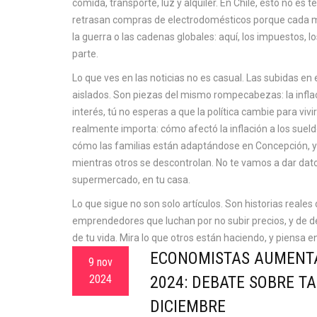
comida, transporte, luz y alquiler
. En Chile, esto no es t
retrasan compras de electrodomésticos porque cada m
la guerra o las cadenas globales: aquí, los impuestos, 
parte.
Lo que ves en las noticias no es casual. Las subidas en el
aislados. Son piezas del mismo rompecabezas: la inflac
interés, tú no esperas a que la política cambie para vivi
realmente importa: cómo afectó la inflación a los suel
cómo las familias están adaptándose en Concepción, y
mientras otros se descontrolan. No te vamos a dar datos
supermercado, en tu casa.
Lo que sigue no son solo artículos. Son historias reales 
emprendedores que luchan por no subir precios, y de d
de tu vida. Mira lo que otros están haciendo, y piensa 
ECONOMISTAS AUMENTA
9 nov
2024
2024: DEBATE SOBRE T
DICIEMBRE