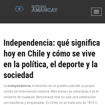
N
a
v
e
g
Independencia: qué significa
a
c
hoy en Chile y cómo se vive
i
ó
en la política, el deporte y la
n
d
sociedad
e
p
La
independencia
,
el derecho de un pueblo a decidir su propio
a
rumbo sin intervención externa
. Also known as
soberanía
, it es el
l
cimiento de cualquier democracia real, no solo una celebración
a
con banderas y empanadas.
En Chile, no se trata solo de 1810 o
n