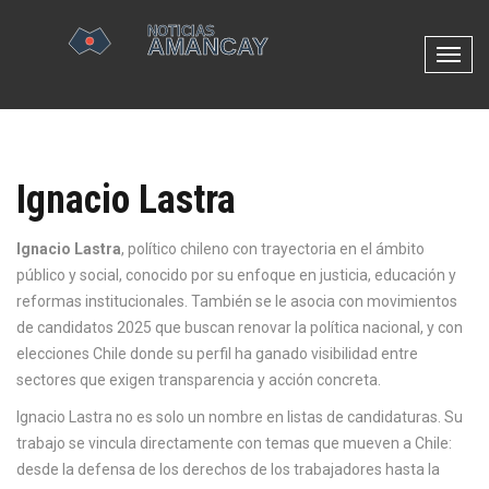
N
a
v
e
g
Ignacio Lastra
a
c
i
Ignacio Lastra
,
político chileno con trayectoria en el ámbito
ó
público y social, conocido por su enfoque en justicia, educación y
n
reformas institucionales
. También se le asocia con movimientos
d
de
candidatos 2025
que buscan renovar la política nacional, y con
e
elecciones Chile
donde su perfil ha ganado visibilidad entre
p
sectores que exigen transparencia y acción concreta.
a
Ignacio Lastra no es solo un nombre en listas de candidaturas. Su
l
trabajo se vincula directamente con temas que mueven a Chile:
a
desde la defensa de los derechos de los trabajadores hasta la
n