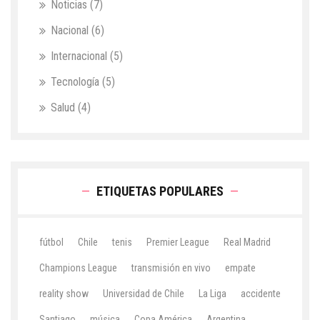
Noticias
(7)
Nacional
(6)
Internacional
(5)
Tecnología
(5)
Salud
(4)
ETIQUETAS POPULARES
fútbol
Chile
tenis
Premier League
Real Madrid
Champions League
transmisión en vivo
empate
reality show
Universidad de Chile
La Liga
accidente
Santiago
música
Copa América
Argentina