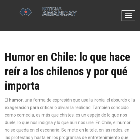
N
a
v
e
g
Humor en Chile: lo que hace
a
c
reír a los chilenos y por qué
i
ó
importa
n
d
e
El
humor
,
una forma de expresión que usa la ironía, el absurdo o la
p
exageración para criticar o aliviar la realidad
. También conocido
a
como
comedia
, es más que chistes: es un espejo de lo que nos
l
duele, lo que nos indigna y lo que aún nos une.
En Chile, el humor
a
no se queda en el escenario. Se mete en la tele, en las redes, en
n
las protestas y hasta en los programas de entretenimiento que