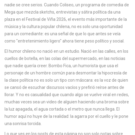
c
nadie se cree serios. Cuando
Coliseo
,
un programa de comedia de
a
Mega que mezcla sketchs, entrevistas y sátira política
da una
plaza en el
Festival de Viña 2026
,
el evento más importante de la
música y la cultura popular chilena
, no es solo una oportunidad
para un comediante: es una señal de que lo que antes se veía
como "entretenimiento ligero" ahora tiene peso político y social.
El humor chileno no nació en un estudio. Nació en las calles, en los
cuellos de botella, en las colas del supermercado, en las noticias
que nadie quería creer.
Bombo Fica
,
un humorista que usa el
personaje de un hombre común para desmontar la hipocresía de
la clase política
no es solo un tipo con máscara: es la voz de quien
se cansó de escuchar discursos vacíos y prefirió reírse antes de
llorar. Y no es casualidad que cuando algo se vuelve viral en redes,
muchas veces sea un video de alguien haciendo una broma sobre
la luz apagada, el agua cortada o el metro que nunca llega. El
humor aquí no huye de la realidad: la agarra por el cuello y le pone
una sonrisa torcida.
Lo que ves en los posts de esta página no son solo notas sobre