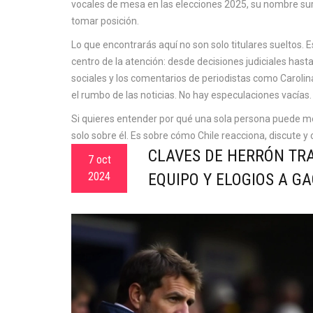
vocales de mesa en las elecciones 2025
, su nombre su
tomar posición.
Lo que encontrarás aquí no son solo titulares sueltos. 
centro de la atención: desde decisiones judiciales hast
sociales y los comentarios de periodistas como Caroli
el rumbo de las noticias. No hay especulaciones vacías
Si quieres entender por qué una sola persona puede mov
solo sobre él. Es sobre cómo Chile reacciona, discute
CLAVES DE HERRÓN TRA
7 oct
2024
EQUIPO Y ELOGIOS A G