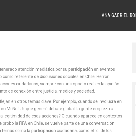
ANA GABRIEL BO
 generado atención mediática por su participación en eventos
do como
referente de discusiones sociales en Chile
, Herrón
zaciones ciudadanas, siempre con un impacto real en la opinión
nto de conexión entre justicia, medios y sociedad.
lejan en otros temas clave. Por ejemplo, cuando se involucra en
iam McNeil Jr. que generó debate global
, la gente empieza a
 la legitimidad de esas acciones? O cuando aparece en contextos
 probó la FIFA en Chile
, se vuelve parte de una conversación
 en temas como
la participación ciudadana
,
como el rol de los