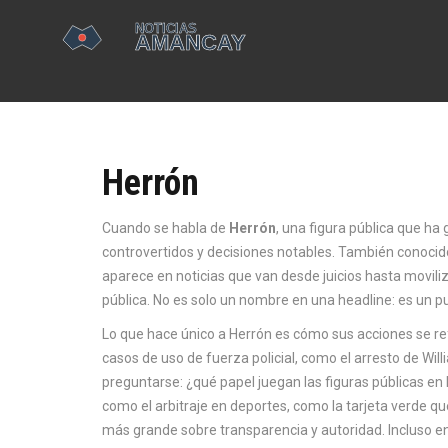
Herrón
Cuando se habla de
Herrón
,
una figura pública que ha
controvertidos y decisiones notables
. También conoci
aparece en noticias que van desde juicios hasta movili
pública.
No es solo un nombre en una headline: es un pu
Lo que hace único a Herrón es cómo sus acciones se ref
casos de
uso de fuerza policial
,
como el arresto de Will
preguntarse: ¿qué papel juegan las figuras públicas en
como
el arbitraje en deportes
,
como la tarjeta verde que
más grande sobre transparencia y autoridad. Incluso