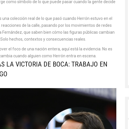
rge como símbolo de lo que puede pasar cuando la gente decide
Es una colección real de lo que pasó cuando Herrón estuvo en el
a reacciones de la calle, pasando por los movimientos de redes
na Fernández, que saben bien cómo las figuras públicas cambian
. Solo hechos, contextos y consecuencias reales.
er el foco de una nación entera, aquí está la evidencia. No es
 y cambia cuando alguien como Herrón entra en escena.
S LA VICTORIA DE BOCA: TRABAJO EN
AGO