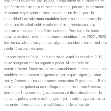
realidades opuestas: por un lado, la esperanza de quienes creían
c
que finalmente se iba a cambiar el sistema; por otro, la resistencia
a
de sectores que veían en sus propuestas un riesgo para la
estabilidad. Las
reformas sociales
fueron su bandera: ampliar la
cobertura de salud, subir el salario mínimo, reestructurar la
pensión con un sistema público universal. Pero también hubo
batallas perdidas: el intento de nueva constitución en 2022 y 2023
fue rechazado por los votantes, algo que cambió el rumbo del país
y debilitó su base de apoyo.
Las
protestas en Chile
,
una herencia del estallido social de 2019,
no se apagaron con su llegada al poder
. Al contrario, se
transformaron. Ahora no son solo estudiantes o trabajadores, sino
también comunidades indígenas, mujeres que exigen igualdad
real, y jóvenes que no ven avances concretos. El
gobierno de Boric
,
un intento de gobernar con diálogo, pero también con firmeza
, ha
tenido que lidiar con huelgas, bloqueos y críticas desde todos los
lados. La polarización creció. La gente ya no solo pregunta si está
haciendo lo correcto, sino si está haciendo lo suficiente.