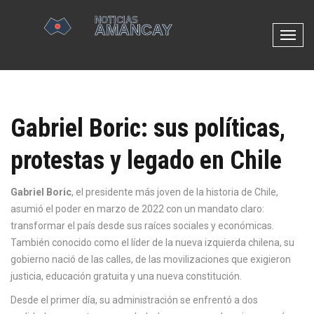
N
a
v
e
g
Gabriel Boric: sus políticas,
a
c
protestas y legado en Chile
i
ó
n
Gabriel Boric
,
el presidente más joven de la historia de Chile,
d
asumió el poder en marzo de 2022 con un mandato claro:
e
transformar el país desde sus raíces sociales y económicas
.
p
También conocido como
el líder de la nueva izquierda chilena
, su
a
gobierno nació de las calles, de las movilizaciones que exigieron
l
justicia, educación gratuita y una nueva constitución.
a
Desde el primer día, su administración se enfrentó a dos
n