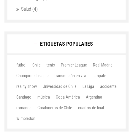
Salud
(4)
ETIQUETAS POPULARES
fútbol
Chile
tenis
Premier League
Real Madrid
Champions League
transmisión en vivo
empate
reality show
Universidad de Chile
La Liga
accidente
Santiago
música
Copa América
Argentina
romance
Carabineros de Chile
cuartos de final
Wimbledon