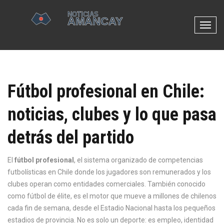
N
a
v
e
g
Fútbol profesional en Chile:
a
c
noticias, clubes y lo que pasa
i
ó
detrás del partido
n
d
e
El
fútbol profesional
,
el sistema organizado de competencias
p
futbolísticas en Chile donde los jugadores son remunerados y los
a
clubes operan como entidades comerciales
. También conocido
l
como
fútbol de élite
, es el motor que mueve a millones de chilenos
a
cada fin de semana, desde el Estadio Nacional hasta los pequeños
n
estadios de provincia.
No es solo un deporte: es empleo, identidad