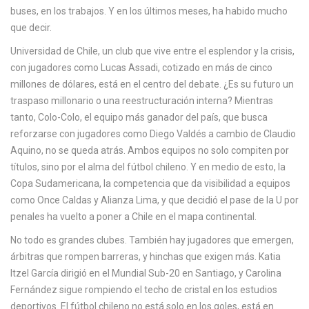
c
buses, en los trabajos. Y en los últimos meses, ha habido mucho
a
que decir.
Universidad de Chile
,
un club que vive entre el esplendor y la crisis,
con jugadores como Lucas Assadi, cotizado en más de cinco
millones de dólares
, está en el centro del debate. ¿Es su futuro un
traspaso millonario o una reestructuración interna? Mientras
tanto,
Colo-Colo
,
el equipo más ganador del país, que busca
reforzarse con jugadores como Diego Valdés a cambio de Claudio
Aquino
, no se queda atrás. Ambos equipos no solo compiten por
títulos, sino por el alma del fútbol chileno. Y en medio de esto, la
Copa Sudamericana
,
la competencia que da visibilidad a equipos
como Once Caldas y Alianza Lima, y que decidió el pase de la U por
penales
ha vuelto a poner a Chile en el mapa continental.
No todo es grandes clubes. También hay jugadores que emergen,
árbitras que rompen barreras, y hinchas que exigen más. Katia
Itzel García dirigió en el Mundial Sub-20 en Santiago, y Carolina
Fernández sigue rompiendo el techo de cristal en los estudios
deportivos. El fútbol chileno no está solo en los goles, está en