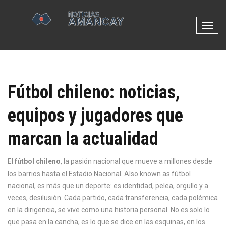
N
a
v
e
g
Fútbol chileno: noticias,
a
c
equipos y jugadores que
i
ó
marcan la actualidad
n
d
e
El
fútbol chileno
,
la pasión nacional que mueve a millones desde
p
los barrios hasta el Estadio Nacional
. Also known as
fútbol
a
nacional
, es más que un deporte: es identidad, pelea, orgullo y a
l
veces, desilusión.
Cada partido, cada transferencia, cada polémica
a
en la dirigencia, se vive como una historia personal. No es solo lo
n
que pasa en la cancha, es lo que se dice en las esquinas, en los