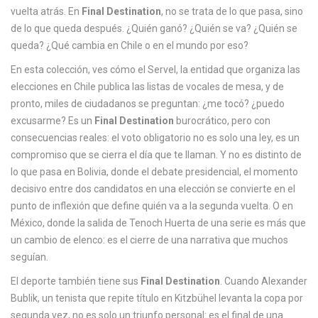
c
vuelta atrás.
En
Final Destination
, no se trata de lo que pasa, sino
a
de lo que queda después. ¿Quién ganó? ¿Quién se va? ¿Quién se
queda? ¿Qué cambia en Chile o en el mundo por eso?
En esta colección, ves cómo el
Servel
,
la entidad que organiza las
elecciones en Chile
publica las listas de vocales de mesa, y de
pronto, miles de ciudadanos se preguntan: ¿me tocó? ¿puedo
excusarme? Es un
Final Destination
burocrático, pero con
consecuencias reales: el voto obligatorio no es solo una ley, es un
compromiso que se cierra el día que te llaman. Y no es distinto de
lo que pasa en Bolivia, donde el
debate presidencial
,
el momento
decisivo entre dos candidatos en una elección
se convierte en el
punto de inflexión que define quién va a la segunda vuelta. O en
México, donde la salida de Tenoch Huerta de una serie es más que
un cambio de elenco: es el cierre de una narrativa que muchos
seguían.
El deporte también tiene sus
Final Destination
. Cuando
Alexander
Bublik
,
un tenista que repite título en Kitzbühel
levanta la copa por
segunda vez, no es solo un triunfo personal: es el final de una