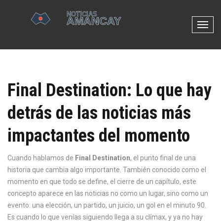
N
a
v
e
g
Final Destination: Lo que hay
a
c
detrás de las noticias más
i
ó
impactantes del momento
n
d
e
Cuando hablamos de
Final Destination
,
el punto final de una
p
historia que cambia algo importante
. También conocido como el
a
momento en que todo se define,
el cierre de un capítulo
, este
l
concepto aparece en las noticias no como un lugar, sino como un
a
evento: una elección, un partido, un juicio, un gol en el minuto 90.
n
Es cuando lo que venías siguiendo llega a su clímax, y ya no hay