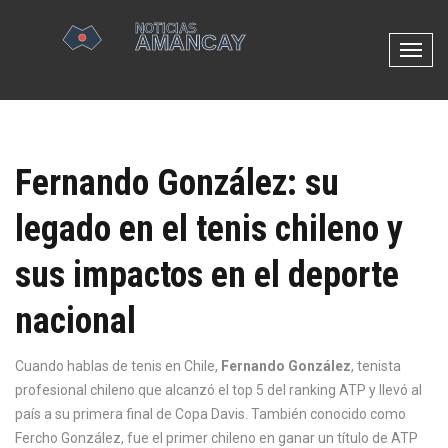
N
a
v
e
g
Fernando González: su
a
c
legado en el tenis chileno y
i
ó
sus impactos en el deporte
n
d
nacional
e
p
Cuando hablas de tenis en Chile,
Fernando González
,
tenista
a
profesional chileno que alcanzó el top 5 del ranking ATP y llevó al
l
país a su primera final de Copa Davis
. También conocido como
a
Fercho González
, fue el primer chileno en ganar un título de ATP
n