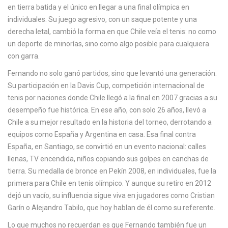
en tierra batida y el único en llegar a una final olímpica en
c
individuales
. Su juego agresivo, con un saque potente y una
a
derecha letal, cambió la forma en que Chile veía el tenis: no como
un deporte de minorías, sino como algo posible para cualquiera
con garra.
Fernando no solo ganó partidos, sino que levantó una generación.
Su participación en la
Davis Cup
,
competición internacional de
tenis por naciones donde Chile llegó a la final en 2007 gracias a su
desempeño
fue histórica. En ese año, con solo 26 años, llevó a
Chile a su mejor resultado en la historia del torneo, derrotando a
equipos como España y Argentina en casa. Esa final contra
España, en Santiago, se convirtió en un evento nacional: calles
llenas, TV encendida, niños copiando sus golpes en canchas de
tierra. Su medalla de bronce en Pekín 2008, en individuales, fue la
primera para Chile en tenis olímpico. Y aunque su retiro en 2012
dejó un vacío, su influencia sigue viva en jugadores como Cristian
Garín o Alejandro Tabilo, que hoy hablan de él como su referente.
Lo que muchos no recuerdan es que Fernando también fue un