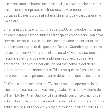
c
como arrestos policiacos en Jacksonville o investigaciones sobre
a
corrupción en empresas multinacionales— terminan en las
portadas locales porque afectan a chilenos que viven, trabajan o
viajan allá.
El
FBI
,
una organización con más de 35.000 empleados y oficinas
en cada estado estadounidense
trabaja en colaboración con otras
fuerzas, como la
TSA
,
la agencia de seguridad en aeropuertos
que también depende del gobierno federal
. Cuando hay un cierre
del gobierno en EE.UU., como el que paralizó vuelos y parques
nacionales, el FBI sigue operando, pero sus recursos se ven
afectados. Eso explica por qué, en noticias como la del cierre
gubernamental, se menciona al FBI: no porque esté en el centro
del problema, sino porque es parte del sistema que se desmorona.
En Chile, cuando se habla del FBI, no es por una operación local,
sino porque sus casos se vuelven globales. El arresto violento de
William McNeil Jr. en Jacksonville, grabado con un celular, no fue
solo un hecho local: se volvió viral en redes y fue citado en debates
sobre uso de fuerza policial en todo el mundo, incluido Chile. El FBI