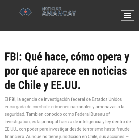
N
a
v
e
g
FBI: Qué hace, cómo opera y
a
c
por qué aparece en noticias
i
ó
de Chile y EE.UU.
n
d
e
El
FBI
,
la agencia de investigación federal de Estados Unidos
p
encargada de combatir crímenes nacionales y amenazas a la
a
seguridad
. También conocido como
Federal Bureau of
l
Investigation
, es la principal fuerza de inteligencia y ley dentro de
a
EE.UU., con poder para investigar desde terrorismo hasta fraude
n
financiero.
Aunque no tiene jurisdicción en Chile, sus acciones —