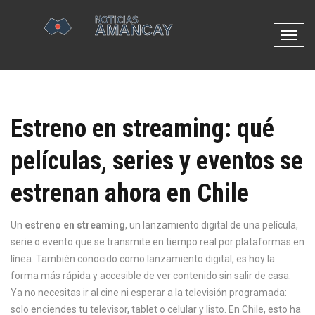
N
a
v
e
g
Estreno en streaming: qué
a
c
películas, series y eventos se
i
ó
estrenan ahora en Chile
n
d
e
Un
estreno en streaming
,
un lanzamiento digital de una película,
p
serie o evento que se transmite en tiempo real por plataformas en
a
línea
. También conocido como
lanzamiento digital
, es hoy la
l
forma más rápida y accesible de ver contenido sin salir de casa.
a
Ya no necesitas ir al cine ni esperar a la televisión programada:
n
solo enciendes tu televisor, tablet o celular y listo. En Chile, esto ha