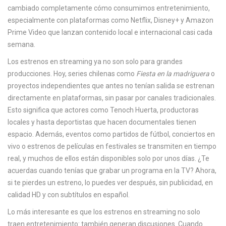
c
cambiado completamente cómo consumimos entretenimiento,
a
especialmente con plataformas como
Netflix
,
Disney+
y
Amazon
Prime Video
que lanzan contenido local e internacional casi cada
semana.
Los estrenos en streaming ya no son solo para grandes
producciones. Hoy, series chilenas como
Fiesta en la madriguera
o
proyectos independientes que antes no tenían salida se estrenan
directamente en plataformas, sin pasar por canales tradicionales.
Esto significa que actores como Tenoch Huerta, productoras
locales y hasta deportistas que hacen documentales tienen
espacio. Además, eventos como partidos de fútbol, conciertos en
vivo o estrenos de películas en festivales se transmiten en tiempo
real, y muchos de ellos están disponibles solo por unos días. ¿Te
acuerdas cuando tenías que grabar un programa en la TV? Ahora,
si te pierdes un estreno, lo puedes ver después, sin publicidad, en
calidad HD y con subtítulos en español.
Lo más interesante es que los estrenos en streaming no solo
traen entretenimiento: también generan discusiones. Cuando