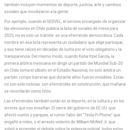
c
también incluyen momentos de deporte, justicia, arte y cambios
a
sociales que movilizaron a la gente.
Por ejemplo, cuando el
SERVEL
,
el servicio encargado de organizar
las elecciones en Chile
publica la lista de vocales de mesa para
2025, no es solo un trámite: es una efeméride democrática. Cada
nombre en esa lista representa un ciudadano que elige participar,
y eso tiene raíces en décadas de lucha por el voto obligatorio y la
transparencia. Del mismo modo, cuando
Katia Itzel García
,
la
primera árbitra mexicana en dirigir un partido del Mundial Sub-20
en Chile
toma el silbato en el Estadio Nacional, no solo arbitra un
partido: rompe barreras que durante años fueron invisibles. Estas
no son solo noticias: son efemérides en construcción, que mañana
se recordarán como hitos.
Las efemérides también están en el deporte, en la cultura y en los
errores que nos enseñan. El cierre del gobierno de EE.UU. que
afectó vuelos y parques, el rumor falso del "Tesla Pi Phone" que
engañó a miles, o el arresto violento de William McNeil Jr. que
volvió a encender el debate sobre la violencia policial: todos estos