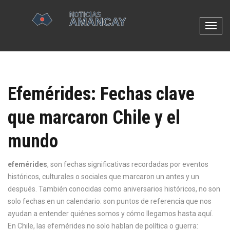
N
a
v
e
g
Efemérides: Fechas clave
a
c
que marcaron Chile y el
i
ó
mundo
n
d
e
efemérides
,
son fechas significativas recordadas por eventos
p
históricos, culturales o sociales que marcaron un antes y un
a
después
. También conocidas como
aniversarios históricos
, no son
l
solo fechas en un calendario: son puntos de referencia que nos
a
ayudan a entender quiénes somos y cómo llegamos hasta aquí.
n
En Chile, las efemérides no solo hablan de política o guerra: