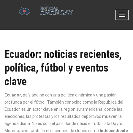
N
a
v
e
g
Ecuador: noticias recientes,
a
c
política, fútbol y eventos
i
ó
clave
n
d
e
Ecuador
,
país andino con una política dinámica y una pasión
p
profunda por el fútbol
. También conocido como
la República del
a
Ecuador
, es un actor clave en la región suramericana, donde las
l
elecciones, las protestas y los resultados deportivos mueven la
a
agenda diaria.
No es solo el país donde nació el futbolista Dayro
n
Moreno, sino también el escenario de clubes como
Independiente