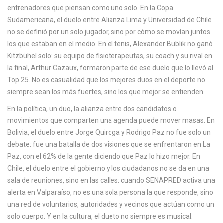
c
entrenadores que piensan como uno solo. En la Copa
a
Sudamericana, el duelo entre Alianza Lima y Universidad de Chile
no se definió por un solo jugador, sino por cómo se movían juntos
los que estaban en el medio. En el tenis, Alexander Bublik no ganó
Kitzbühel solo: su equipo de fisioterapeutas, su coach y su rival en
la final, Arthur Cazaux, formaron parte de ese duelo que lo llevó al
Top 25. No es casualidad que los mejores duos en el deporte no
siempre sean los más fuertes, sino los que mejor se entienden.
En la política, un
duo
,
la alianza entre dos candidatos o
movimientos que comparten una agenda
puede mover masas. En
Bolivia, el duelo entre Jorge Quiroga y Rodrigo Paz no fue solo un
debate: fue una batalla de dos visiones que se enfrentaron en La
Paz, con el 62% de la gente diciendo que Paz lo hizo mejor. En
Chile, el duelo entre el gobierno y los ciudadanos no se da en una
sala de reuniones, sino en las calles: cuando SENAPRED activa una
alerta en Valparaíso, no es una sola persona la que responde, sino
una red de voluntarios, autoridades y vecinos que actúan como un
solo cuerpo. Y en la cultura, el dueto no siempre es musical: