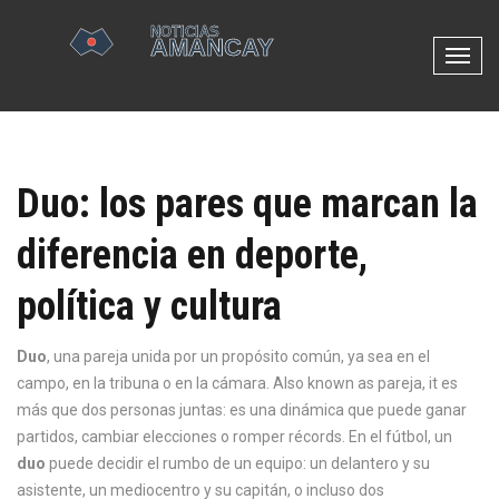
N
a
v
e
g
Duo: los pares que marcan la
a
c
diferencia en deporte,
i
ó
política y cultura
n
d
e
Duo
,
una pareja unida por un propósito común, ya sea en el
p
campo, en la tribuna o en la cámara
. Also known as
pareja
, it
es
a
más que dos personas juntas: es una dinámica que puede ganar
l
partidos, cambiar elecciones o romper récords
.
En el fútbol, un
a
duo
puede decidir el rumbo de un equipo: un delantero y su
n
asistente, un mediocentro y su capitán, o incluso dos