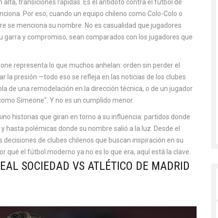
alta, transiciones rápidas. Es el antídoto contra el fútbol de
unciona. Por eso, cuando un equipo chileno como
Colo-Colo
o
e se menciona su nombre. No es casualidad que jugadores
su garra y compromiso, sean comparados con los jugadores que
meone representa lo que muchos anhelan: orden sin perder el
 la presión —todo eso se refleja en las noticias de los clubes
 de una remodelación en la dirección técnica, o de un jugador
es como Simeone". Y no es un cumplido menor.
sino historias que giran en torno a su influencia: partidos donde
, y hasta polémicas donde su nombre salió a la luz. Desde el
s decisiones de clubes chilenos que buscan inspiración en su
or qué el fútbol moderno ya no es lo que era, aquí está la clave.
REAL SOCIEDAD VS ATLÉTICO DE MADRID