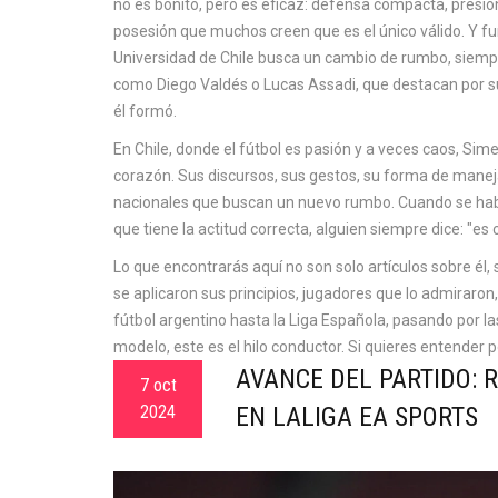
no es bonito, pero es eficaz: defensa compacta, presión 
posesión que muchos creen que es el único válido. Y f
Universidad de Chile
busca un cambio de rumbo, siempr
como Diego Valdés o Lucas Assadi, que destacan por 
él formó.
En Chile, donde el fútbol es pasión y a veces caos, Si
corazón. Sus discursos, sus gestos, su forma de manejar
nacionales que buscan un nuevo rumbo. Cuando se habla
que tiene la actitud correcta, alguien siempre dice: "
Lo que encontrarás aquí no son solo artículos sobre él, 
se aplicaron sus principios, jugadores que lo admiraron
fútbol argentino hasta la Liga Española, pasando por la
modelo, este es el hilo conductor. Si quieres entender p
AVANCE DEL PARTIDO: 
7 oct
2024
EN LALIGA EA SPORTS