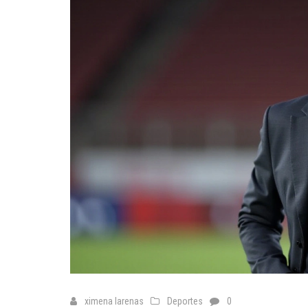
ximena larenas
Deportes
0