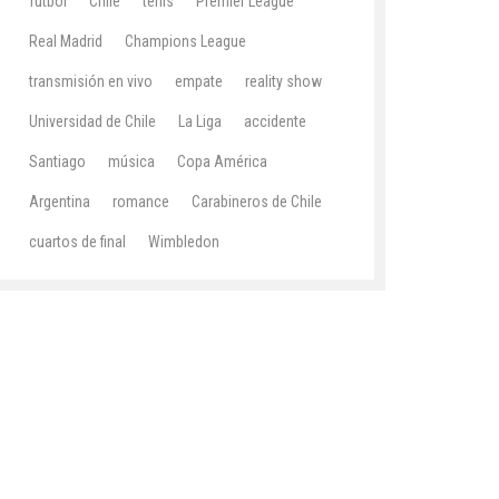
fútbol
Chile
tenis
Premier League
Real Madrid
Champions League
transmisión en vivo
empate
reality show
Universidad de Chile
La Liga
accidente
Santiago
música
Copa América
Argentina
romance
Carabineros de Chile
cuartos de final
Wimbledon