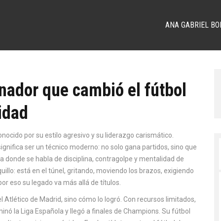
ANA GABRIEL BO
nador que cambió el fútbol
idad
nocido por su estilo agresivo y su liderazgo carismático
.
 significa ser un técnico moderno: no solo gana partidos, sino que
 donde se habla de disciplina, contragolpe y mentalidad de
illo: está en el túnel, gritando, moviendo los brazos, exigiendo
r eso su legado va más allá de títulos.
el
Atlético de Madrid
, sino cómo lo logró. Con recursos limitados,
minó la Liga Española y llegó a finales de Champions. Su fútbol