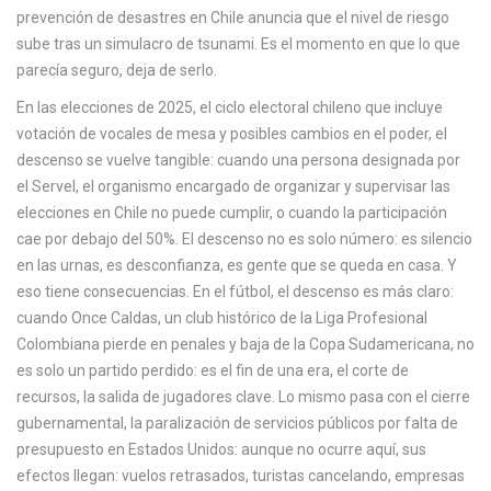
c
prevención de desastres en Chile
anuncia que el nivel de riesgo
a
sube tras un simulacro de tsunami. Es el momento en que lo que
parecía seguro, deja de serlo.
En las elecciones de
2025
,
el ciclo electoral chileno que incluye
votación de vocales de mesa y posibles cambios en el poder
, el
descenso se vuelve tangible: cuando una persona designada por
el
Servel
,
el organismo encargado de organizar y supervisar las
elecciones en Chile
no puede cumplir, o cuando la participación
cae por debajo del 50%. El descenso no es solo número: es silencio
en las urnas, es desconfianza, es gente que se queda en casa. Y
eso tiene consecuencias. En el fútbol, el descenso es más claro:
cuando
Once Caldas
,
un club histórico de la Liga Profesional
Colombiana
pierde en penales y baja de la Copa Sudamericana, no
es solo un partido perdido: es el fin de una era, el corte de
recursos, la salida de jugadores clave. Lo mismo pasa con el
cierre
gubernamental
,
la paralización de servicios públicos por falta de
presupuesto
en Estados Unidos: aunque no ocurre aquí, sus
efectos llegan: vuelos retrasados, turistas cancelando, empresas