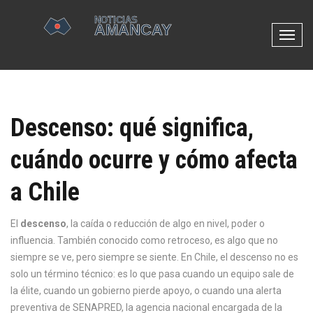
N
a
v
e
g
Descenso: qué significa,
a
c
cuándo ocurre y cómo afecta
i
ó
a Chile
n
d
e
El
descenso
,
la caída o reducción de algo en nivel, poder o
p
influencia
. También conocido como
retroceso
, es algo que no
a
siempre se ve, pero siempre se siente
. En Chile, el descenso no es
l
solo un término técnico: es lo que pasa cuando un equipo sale de
a
la élite, cuando un gobierno pierde apoyo, o cuando una alerta
n
preventiva de
SENAPRED
,
la agencia nacional encargada de la