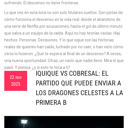
sufriendo. El descenso no tiene fronteras.
Lo que ves en esta lista no son solo titulares sueltos. Son pistas de
cómo funciona el descenso en la vida real: desde el abandono de
una serie de Netflix por acusaciones, hasta el gol de último minuto
que salva a un equipo de la caída. Aquí no hay teorías vacías. Hay
hechos. Personas. Decisiones. Y lo que sigue son las historias
reales de quienes han caído, luchado por no caer, o han visto cómo
otros lo hicieron. ¿Qué te espera al final de un descenso? A veces,
una nueva oportunidad. Otras, un vacío que nadie llenó. Mira lo que
pasó. Y piensa: ¿y si esto te toca a ti?
IQUIQUE VS COBRESAL: EL
22 nov
PARTIDO QUE PUEDE ENVIAR A
2025
LOS DRAGONES CELESTES A LA
PRIMERA B