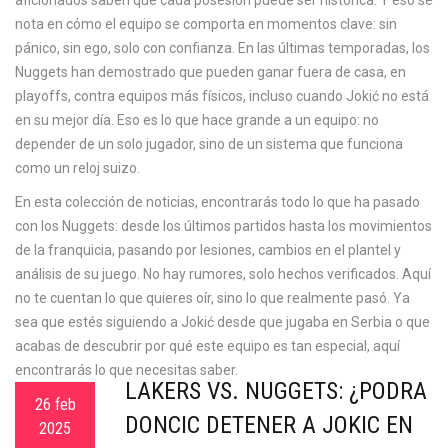
aficionados saben que cada posesión puede ser histórica. Y eso se
nota en cómo el equipo se comporta en momentos clave: sin
pánico, sin ego, solo con confianza. En las últimas temporadas, los
Nuggets han demostrado que pueden ganar fuera de casa, en
playoffs, contra equipos más físicos, incluso cuando Jokić no está
en su mejor día. Eso es lo que hace grande a un equipo: no
depender de un solo jugador, sino de un sistema que funciona
como un reloj suizo.
En esta colección de noticias, encontrarás todo lo que ha pasado
con los Nuggets: desde los últimos partidos hasta los movimientos
de la franquicia, pasando por lesiones, cambios en el plantel y
análisis de su juego. No hay rumores, solo hechos verificados. Aquí
no te cuentan lo que quieres oír, sino lo que realmente pasó. Ya
sea que estés siguiendo a Jokić desde que jugaba en Serbia o que
acabas de descubrir por qué este equipo es tan especial, aquí
encontrarás lo que necesitas saber.
LAKERS VS. NUGGETS: ¿PODRÁ
26 feb
DONCIC DETENER A JOKIC EN
2025