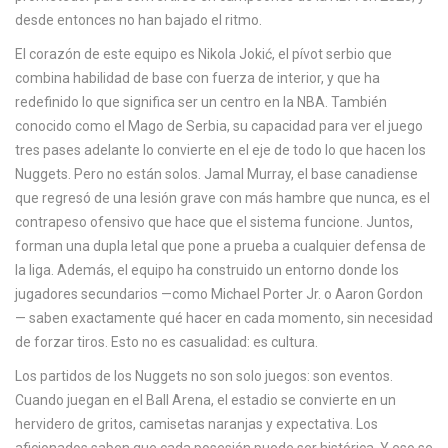
c
desde entonces no han bajado el ritmo.
a
El corazón de este equipo es
Nikola Jokić
,
el pívot serbio que
combina habilidad de base con fuerza de interior, y que ha
redefinido lo que significa ser un centro en la NBA
. También
conocido como
el Mago de Serbia
, su capacidad para ver el juego
tres pases adelante lo convierte en el eje de todo lo que hacen los
Nuggets. Pero no están solos.
Jamal Murray
,
el base canadiense
que regresó de una lesión grave con más hambre que nunca
, es el
contrapeso ofensivo que hace que el sistema funcione. Juntos,
forman una dupla letal que pone a prueba a cualquier defensa de
la liga.
Además, el equipo ha construido un entorno donde los
jugadores secundarios —como Michael Porter Jr. o Aaron Gordon
— saben exactamente qué hacer en cada momento, sin necesidad
de forzar tiros. Esto no es casualidad: es cultura.
Los partidos de los Nuggets no son solo juegos: son eventos.
Cuando juegan en el Ball Arena, el estadio se convierte en un
hervidero de gritos, camisetas naranjas y expectativa. Los