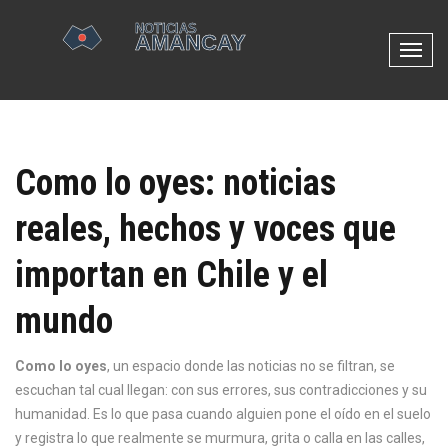
N
a
v
e
g
Como lo oyes: noticias
a
c
reales, hechos y voces que
i
ó
importan en Chile y el
n
d
mundo
e
p
Como lo oyes
,
un espacio donde las noticias no se filtran, se
a
escuchan tal cual llegan: con sus errores, sus contradicciones y su
l
humanidad
. Es lo que pasa cuando alguien pone el oído en el suelo
a
y registra lo que realmente se murmura, grita o calla en las calles,
n