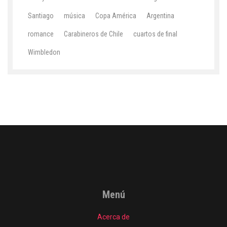
Santiago
música
Copa América
Argentina
romance
Carabineros de Chile
cuartos de final
Wimbledon
Menú
Acerca de