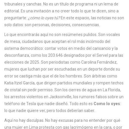
tribunales y canchas.
No es un título de programa ni un lema de
c
editorial. Es una invitación a no creer todo lo que te dicen, sino a
a
preguntarte:
¿cómo lo oyes tú?
En este espacio, las noticias no son
solo datos: son personas, decisiones, consecuencias.
Lo que encontrarás aquí no son resúmenes pulidos. Son
vocales
de mesa
,
ciudadanos que aceptan el rol más incómodo del
sistema democrático: contar votos en medio del cansancio y la
desconfianza
, como los 203.646 designados por el Servel para las
elecciones de 2025. Son
periodistas como Carolina Fernández
,
mujeres que luchan por ser escuchadas en un deporte donde su
error se castiga más que el de los hombres
. Son
árbitras como
Katia Itzel García
,
que dirigen partidos mundiales y rompen techos
de cristal sin pedir permiso
. Son los cierres de agua en La Florida,
los arrestos violentos en Jacksonville, los rumores falsos sobre un
teléfono de Tesla que nadie diseñó. Todo esto es
Como lo oyes
:
lo que nadie quiere ver, pero todos deberían saber.
Aquí no hay disculpas. No hay excusas para no entender por qué
una mujer en Lima protesta con gas lacrimógeno en la cara, o por