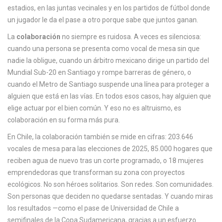
c
estadios, en las juntas vecinales y en los partidos de fútbol donde
a
un jugador le da el pase a otro porque sabe que juntos ganan.
La
colaboración
no siempre es ruidosa. A veces es silenciosa:
cuando una persona se presenta como vocal de mesa sin que
nadie la obligue, cuando un árbitro mexicano dirige un partido del
Mundial Sub-20 en Santiago y rompe barreras de género, o
cuando el Metro de Santiago suspende una línea para proteger a
alguien que está en las vías. En todos esos casos, hay alguien que
elige actuar por el bien común. Y eso no es altruismo, es
colaboración en su forma más pura.
En Chile, la colaboración también se mide en cifras: 203.646
vocales de mesa para las elecciones de 2025, 85.000 hogares que
reciben agua de nuevo tras un corte programado, o 18 mujeres
emprendedoras que transforman su zona con proyectos
ecológicos. No son héroes solitarios. Son redes. Son comunidades.
Son personas que deciden no quedarse sentadas. Y cuando miras
los resultados —como el pase de Universidad de Chile a
semifinales de la Copa Sudamericana, gracias a un esfuerzo