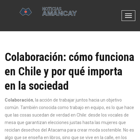
N
a
v
e
g
Colaboración: cómo funciona
a
c
en Chile y por qué importa
i
ó
en la sociedad
n
d
e
Colaboración
,
la acción de trabajar juntos hacia un objetivo
p
común
. También conocida como
trabajo en equipo
, es lo que hace
a
que las cosas sucedan de verdad en Chile: desde los vocales de
l
mesa que garantizan elecciones justas hasta las mujeres que
a
reciclan desechos del Atacama para crear moda sostenible.
No es
n
algo que se enseña en libros, sino que se vive en la calle, en los