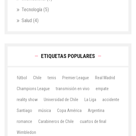
Tecnología
(5)
Salud
(4)
ETIQUETAS POPULARES
fútbol
Chile
tenis
Premier League
Real Madrid
Champions League
transmisión en vivo
empate
reality show
Universidad de Chile
La Liga
accidente
Santiago
música
Copa América
Argentina
romance
Carabineros de Chile
cuartos de final
Wimbledon