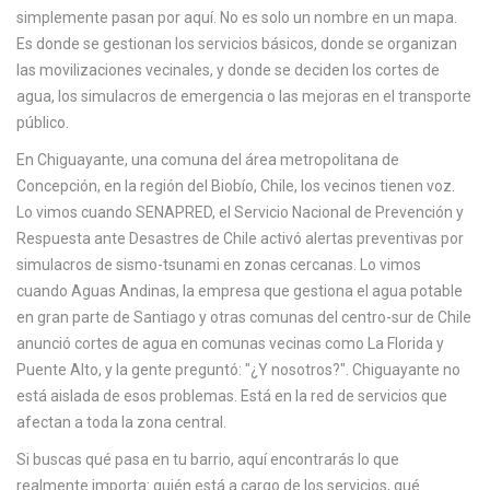
c
simplemente pasan por aquí.
No es solo un nombre en un mapa.
a
Es donde se gestionan los servicios básicos, donde se organizan
las movilizaciones vecinales, y donde se deciden los cortes de
agua, los simulacros de emergencia o las mejoras en el transporte
público.
En
Chiguayante
,
una comuna del área metropolitana de
Concepción, en la región del Biobío, Chile
, los vecinos tienen voz.
Lo vimos cuando
SENAPRED
,
el Servicio Nacional de Prevención y
Respuesta ante Desastres de Chile
activó alertas preventivas por
simulacros de sismo-tsunami en zonas cercanas. Lo vimos
cuando
Aguas Andinas
,
la empresa que gestiona el agua potable
en gran parte de Santiago y otras comunas del centro-sur de Chile
anunció cortes de agua en comunas vecinas como La Florida y
Puente Alto, y la gente preguntó: "¿Y nosotros?". Chiguayante no
está aislada de esos problemas. Está en la red de servicios que
afectan a toda la zona central.
Si buscas qué pasa en tu barrio, aquí encontrarás lo que
realmente importa: quién está a cargo de los servicios, qué