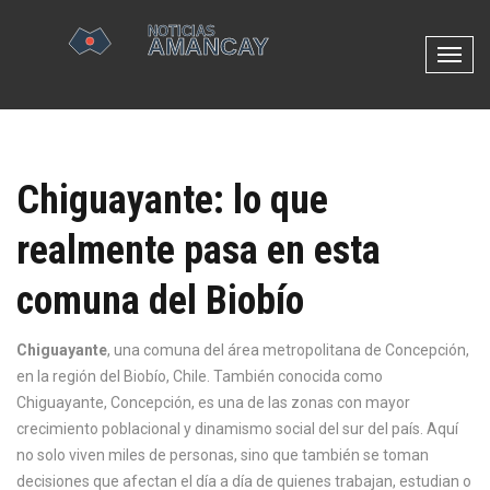
N
a
v
e
g
Chiguayante: lo que
a
c
realmente pasa en esta
i
ó
comuna del Biobío
n
d
e
Chiguayante
,
una comuna del área metropolitana de Concepción,
p
en la región del Biobío, Chile
. También conocida como
a
Chiguayante, Concepción
, es una de las zonas con mayor
l
crecimiento poblacional y dinamismo social del sur del país. Aquí
a
no solo viven miles de personas, sino que también se toman
n
decisiones que afectan el día a día de quienes trabajan, estudian o