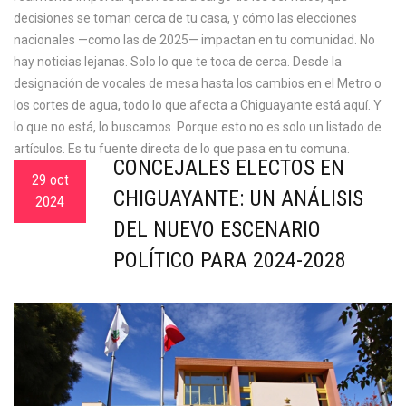
decisiones se toman cerca de tu casa, y cómo las elecciones
nacionales —como las de 2025— impactan en tu comunidad. No
hay noticias lejanas. Solo lo que te toca de cerca. Desde la
designación de vocales de mesa hasta los cambios en el Metro o
los cortes de agua, todo lo que afecta a Chiguayante está aquí. Y
lo que no está, lo buscamos. Porque esto no es solo un listado de
artículos. Es tu fuente directa de lo que pasa en tu comuna.
CONCEJALES ELECTOS EN
29 oct
CHIGUAYANTE: UN ANÁLISIS
2024
DEL NUEVO ESCENARIO
POLÍTICO PARA 2024-2028