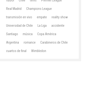
fútbol
Chile
tenis
Premier League
Real Madrid
Champions League
transmisión en vivo
empate
reality show
Universidad de Chile
La Liga
accidente
Santiago
música
Copa América
Argentina
romance
Carabineros de Chile
cuartos de final
Wimbledon