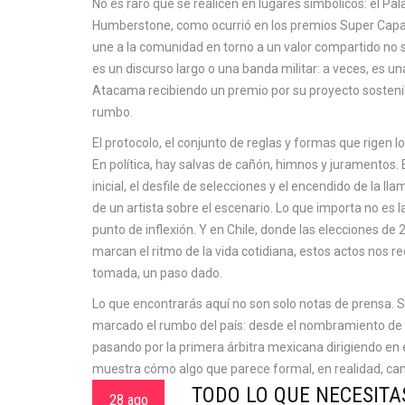
No es raro que se realicen en lugares simbólicos: el Pal
Humberstone, como ocurrió en los premios Super Capa
une a la comunidad en torno a un valor compartido
no s
es un discurso largo o una banda militar: a veces, es u
Atacama recibiendo un premio por su proyecto sosteni
rumbo.
El
protocolo
,
el conjunto de reglas y formas que rigen lo
En política, hay salvas de cañón, himnos y juramentos. E
inicial, el desfile de selecciones y el encendido de la l
de un artista sobre el escenario. Lo que importa no es 
punto de inflexión. Y en Chile, donde las elecciones de
marcan el ritmo de la vida cotidiana, estos actos nos r
tomada, un paso dado.
Lo que encontrarás aquí no son solo notas de prensa. 
marcado el rumbo del país: desde el nombramiento de 
pasando por la primera árbitra mexicana dirigiendo en 
muestra cómo algo que parece formal, en realidad, ca
TODO LO QUE NECESITA
28 ago