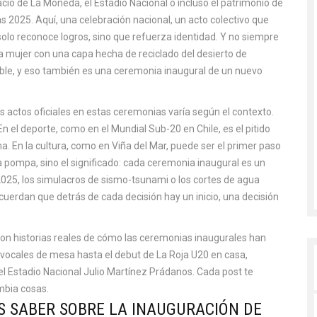
acio de La Moneda, el Estadio Nacional o incluso el patrimonio de
s 2025. Aquí, una
celebración nacional
,
un acto colectivo que
olo reconoce logros, sino que refuerza identidad. Y no siempre
na mujer con una capa hecha de reciclado del desierto de
ble, y eso también es una ceremonia inaugural de un nuevo
s actos oficiales
en estas ceremonias varía según el contexto.
n el deporte, como en el Mundial Sub-20 en Chile, es el pitido
lama. En la cultura, como en Viña del Mar, puede ser el primer paso
la pompa, sino el significado: cada ceremonia inaugural es un
 2025, los simulacros de sismo-tsunami o los cortes de agua
ecuerdan que detrás de cada decisión hay un inicio, una decisión
Son historias reales de cómo las ceremonias inaugurales han
vocales de mesa hasta el debut de La Roja U20 en casa,
el Estadio Nacional Julio Martínez Prádanos. Cada post te
mbia cosas.
S SABER SOBRE LA INAUGURACIÓN DE