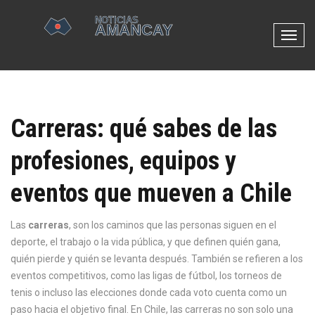
N
a
v
e
g
Carreras: qué sabes de las
a
c
profesiones, equipos y
i
ó
eventos que mueven a Chile
n
d
e
Las
carreras
,
son los caminos que las personas siguen en el
p
deporte, el trabajo o la vida pública, y que definen quién gana,
a
quién pierde y quién se levanta después
. También se refieren a los
l
eventos competitivos, como las ligas de fútbol, los torneos de
a
tenis o incluso las elecciones donde cada voto cuenta como un
n
paso hacia el objetivo final
. En Chile, las carreras no son solo una