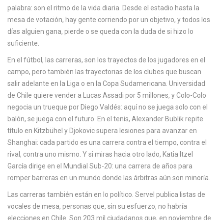
c
palabra: son el ritmo de la vida diaria. Desde el estadio hasta la
a
mesa de votación, hay gente corriendo por un objetivo, y todos los
días alguien gana, pierde o se queda con la duda de si hizo lo
suficiente.
En el fútbol, las
carreras
,
son los trayectos de los jugadores en el
campo, pero también las trayectorias de los clubes que buscan
salir adelante en la Liga o en la Copa Sudamericana
. Universidad
de Chile quiere vender a Lucas Assadi por 5 millones, y Colo-Colo
negocia un trueque por Diego Valdés: aquí no se juega solo con el
balón, se juega con el futuro. En el tenis, Alexander Bublik repite
título en Kitzbühel y Djokovic supera lesiones para avanzar en
Shanghai: cada partido es una carrera contra el tiempo, contra el
rival, contra uno mismo. Y si miras hacia otro lado, Katia Itzel
García dirige en el Mundial Sub-20: una carrera de años para
romper barreras en un mundo donde las árbitras aún son minoría.
Las carreras también están en lo político. Servel publica listas de
vocales de mesa
,
personas que, sin su esfuerzo, no habría
elecciones en Chile
. Son 203 mil ciudadanos que, en noviembre de