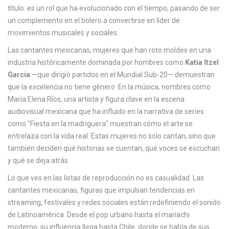
c
título: es un rol que ha evolucionado con el tiempo, pasando de ser
a
un complemento en el bolero a convertirse en líder de
movimientos musicales y sociales.
Las
cantantes mexicanas
,
mujeres que han roto moldes en una
industria históricamente dominada por hombres
como
Katia Itzel
García
—que dirigió partidos en el Mundial Sub-20— demuestran
que la excelencia no tiene género. En la música, nombres como
María Elena Ríos
,
una artista y figura clave en la escena
audiovisual mexicana que ha influido en la narrativa de series
como "Fiesta en la madriguera"
muestran cómo el arte se
entrelaza con la vida real. Estas mujeres no solo cantan, sino que
también deciden qué historias se cuentan, qué voces se escuchan
y qué se deja atrás.
Lo que ves en las listas de reproducción no es casualidad. Las
cantantes mexicanas
,
figuras que impulsan tendencias en
streaming, festivales y redes sociales
están redefiniendo el sonido
de Latinoamérica. Desde el pop urbano hasta el mariachi
moderno, su influencia llega hasta Chile, donde se habla de sus