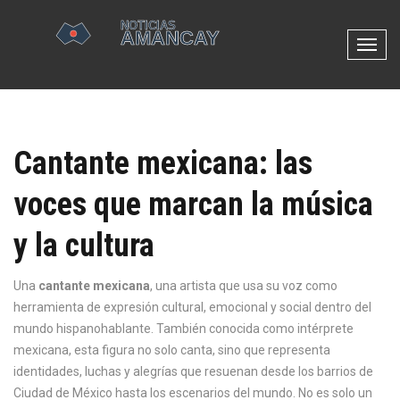
N
a
v
e
g
Cantante mexicana: las
a
c
voces que marcan la música
i
ó
y la cultura
n
d
e
Una
cantante mexicana
,
una artista que usa su voz como
p
herramienta de expresión cultural, emocional y social dentro del
a
mundo hispanohablante
. También conocida como
intérprete
l
mexicana
, esta figura no solo canta, sino que representa
a
identidades, luchas y alegrías que resuenan desde los barrios de
n
Ciudad de México hasta los escenarios del mundo.
No es solo un