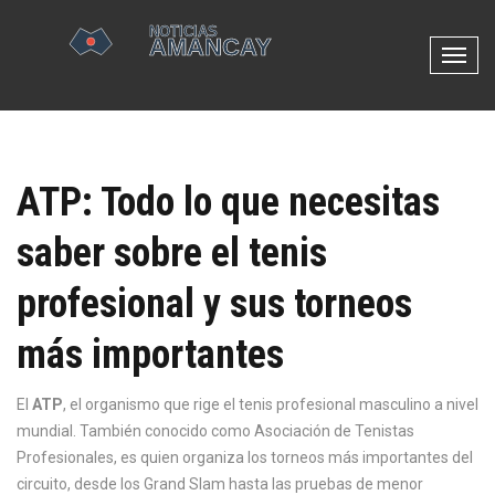
N
a
v
e
g
ATP: Todo lo que necesitas
a
c
saber sobre el tenis
i
ó
profesional y sus torneos
n
d
más importantes
e
p
El
ATP
,
el organismo que rige el tenis profesional masculino a nivel
a
mundial
. También conocido como
Asociación de Tenistas
l
Profesionales
, es quien organiza los torneos más importantes del
a
circuito, desde los Grand Slam hasta las pruebas de menor
n