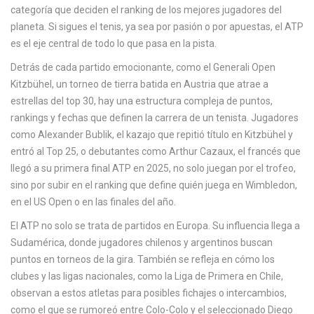
categoría que deciden el ranking de los mejores jugadores del
c
planeta.
Si sigues el tenis, ya sea por pasión o por apuestas, el ATP
a
es el eje central de todo lo que pasa en la pista.
Detrás de cada partido emocionante, como el
Generali Open
Kitzbühel
,
un torneo de tierra batida en Austria que atrae a
estrellas del top 30
, hay una estructura compleja de puntos,
rankings y fechas que definen la carrera de un tenista. Jugadores
como
Alexander Bublik
,
el kazajo que repitió título en Kitzbühel y
entró al Top 25
, o debutantes como
Arthur Cazaux
,
el francés que
llegó a su primera final ATP en 2025
, no solo juegan por el trofeo,
sino por subir en el ranking que define quién juega en Wimbledon,
en el US Open o en las finales del año.
El ATP no solo se trata de partidos en Europa. Su influencia llega a
Sudamérica, donde jugadores chilenos y argentinos buscan
puntos en torneos de la gira. También se refleja en cómo los
clubes y las ligas nacionales, como la Liga de Primera en Chile,
observan a estos atletas para posibles fichajes o intercambios,
como el que se rumoreó entre Colo-Colo y el seleccionado Diego